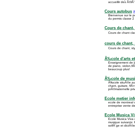
accueillir des Ã©l
Cours autobus
[
Bienvenue sur le por
du permis classe 2
Cours de chant
Cours de chant cla
cours de chant,
Cours de chant, st
Ã‰cole d'arts e
Enseignement de l
de piano, violon,fl
beaucoup plus!
Ã‰cole de musiq
Ã‰cole situÃ©e sur 
chant, guitare, flÃ
prÃ©maternelle pri
Ecole metier inf
ecole de montreal o
entreprise vente d
Ecole Musica Vi
Ecole Musica Viva 
musique suivants: 
solfÃ¨ge et dictÃ©e