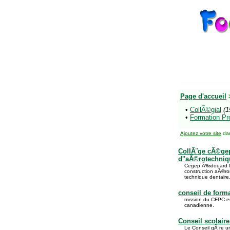
Page d'accueil
•
CollÃ©gial
(1
•
Formation Pr
Ajoutez votre site
dan
CollÃ¨ge cÃ©ge
d''aÃ©rotechniq
Cegep Ã‰douard Mon
construction aÃ©ro
technique dentaire.
conseil de form
mission du CFPC es
canadienne.
Conseil scolaire
Le Conseil gÃ¨re u