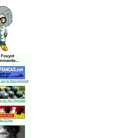
 Fouyot
mmande...
 sur la francophonie
 du Vin Vignoble
lla D'Orta