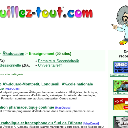
Dr
>
Ã‰ducation
> Enseignement
(55 sites)
reco
54)
•
Primaire & Secondaire@
ofessionnelle
(106)
•
Universitaire@
s cette catégorie
Porte ouverte
p Ã‰douard-Montpetit, Longueuil, Ã‰cole nationale
ue
[MapQuest]
tpetit, programme Ã©tudes: formation scolaire collÃ©giales, technique,
La Romance
nautique, maintenance d''aÃ©ronefs, avionique, lunetterie, denturologie,
 Formation continue aux adultes, entreprise. Centre sportif
ation pharmaceutique continue
[MapQuest]
t d''offrir un programme d''Ã©ducation dans l''industrie pharmaceutique
Vi
 catholique et francophone du Sud de l'Alberta
[MapQuest]
ne Ã©cole Ã Calgary, l'Ã©cole Sainte-Marguerite-Bourgeoys, cette Ã©cole peut