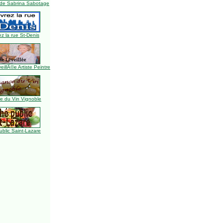
de Sabrina Sabotage
z la rue St-Denis
illÃ©e Artiste Peintre
 du Vin Vignoble
blic Saint-Lazare