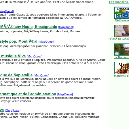
Ã¨ves de la maternelle Ã la 12e annÃ©e, c'est une Ã©cole francophone.
Les chansons 
MapQuest]
tail Permis Classe 2, vous trouverez ici les informations relative a l''obtention
 ainsi que les centres de formation disponible au QuÃƒÂ©bec.
DÃ©couvre
, MÃƒÂ©lany Houle, Enseignante
[MapQuest]
ssique, populaire, MÃƒÂ©lany Houle, Prof de chant, Montreal
HÃ©lÃ¨ne LÃ©ve
 style pop, MontrÃ©al
[MapQuest]
yle pop, accompagnÃ© par pianniste, secteur St LÃ©onard Anjou.
t musique Viva
[MapQuest]
La Romance
a musique pour enfants et adultes. Programme adaptÃ© Ã votre rythme. Cours
Ã»te, clarinette,chant,guitare,Ã©veil musical pour les enfants de 3 Ã 5 ans et
ue de Napierville
[MapQuest]
MarchÃ© pu
la rive sud de MontrÃ©al dans laquelle on offre des cours de piano, violon,
»te, saxophone, batterie et anglais. Un service de garde scolaire et une
vÃ©e sont Ã©galement disponibles.
ormatique et de l'administration
[MapQuest]
ffre des cours secretariat juridique cours secretariat medical demarrage
e voyage vente conseils
va
[MapQuest]
offre cours de musique en privÃ© ou en groupe pour les instruments de
Piano, Guitare, Violon, FlÃ»te, Composition, Chant, Cor, ThÃ©orie musicale,
.