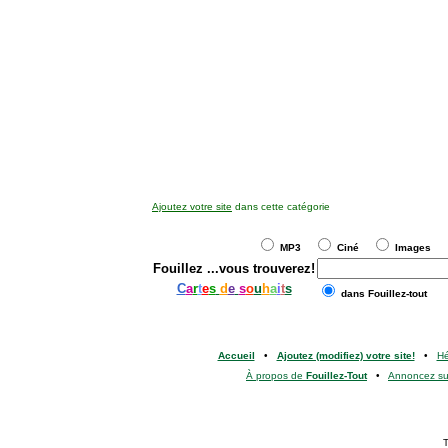
Ajoutez votre site
dans cette catégorie
MP3
Ciné
Images
Fouillez
...vous trouverez!
C
a
r
t
e
s
d
e
s
o
u
h
a
i
t
s
dans Fouillez-tout
Accueil
•
Ajoutez (modifiez) votre site!
•
H
À propos de
Fouillez-Tout
•
Annoncez s
T