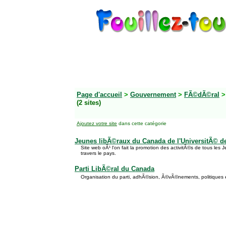
Page d'accueil
>
Gouvernement
>
FÃ©dÃ©ral
>
(2 sites)
Ajoutez votre site
dans cette catégorie
Jeunes libÃ©raux du Canada de l'UniversitÃ© d
Site web oÃ¹ l'on fait la promotion des activitÃ©s de tous le
travers le pays.
Parti LibÃ©ral du Canada
Organisation du parti, adhÃ©sion, Ã©vÃ©nements, politiques 