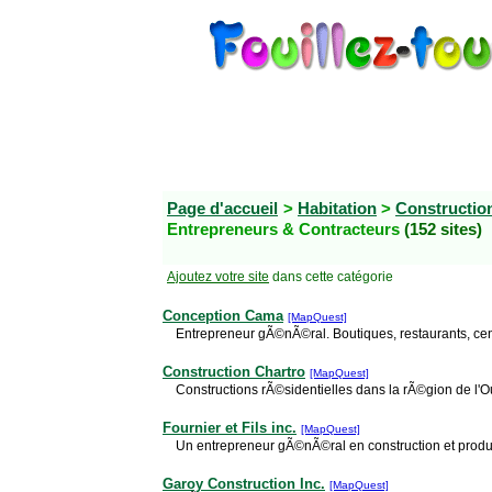
Page d'accueil
>
Habitation
>
Constructio
Entrepreneurs & Contracteurs
(152 sites)
Ajoutez votre site
dans cette catégorie
Conception Cama
[MapQuest]
Entrepreneur gÃ©nÃ©ral. Boutiques, restaurants, cen
Construction Chartro
[MapQuest]
Constructions rÃ©sidentielles dans la rÃ©gion de l'O
Fournier et Fils inc.
[MapQuest]
Un entrepreneur gÃ©nÃ©ral en construction et produ
Garoy Construction Inc.
[MapQuest]