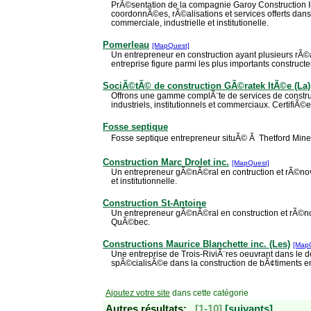
PrÃ©sentation de la compagnie Garoy Construction In
coordonnÃ©es, rÃ©alisations et services offerts dans
commerciale, industrielle et institutionelle.
Pomerleau
[MapQuest]
Un entrepreneur en construction ayant plusieurs rÃ©a
entreprise figure parmi les plus importants construc
SociÃ©tÃ© de construction GÃ©ratek ltÃ©e (La)
Offrons une gamme complÃ¨te de services de construc
industriels, institutionnels et commerciaux. CertifiÃ©e
Fosse septique
Fosse septique entrepreneur situÃ© Ã Thetford Min
Construction Marc Drolet inc.
[MapQuest]
Un entrepreneur gÃ©nÃ©ral en contruction et rÃ©nov
et institutionnelle.
Construction St-Antoine
Un entrepreneur gÃ©nÃ©ral en construction et rÃ©no
QuÃ©bec.
Constructions Maurice Blanchette inc. (Les)
[Map
Une entreprise de Trois-RiviÃ¨res oeuvrant dans le d
spÃ©cialisÃ©e dans la construction de bÃ¢timents e
Ajoutez votre site
dans cette catégorie
Autres résultats:
[1-10]
[suivants]