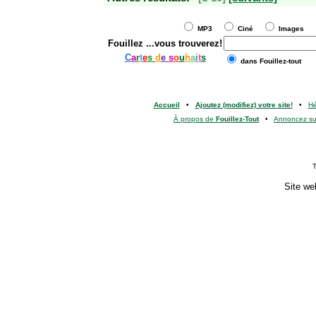
MP3
Ciné
Images
Fouillez
...vous trouverez!
C
a
r
t
e
s
d
e
s
o
u
h
a
i
t
s
dans Fouillez-tout
Accueil
•
Ajoutez (modifiez) votre site!
•
H
À propos de
Fouillez-Tout
•
Annoncez s
T
Site we