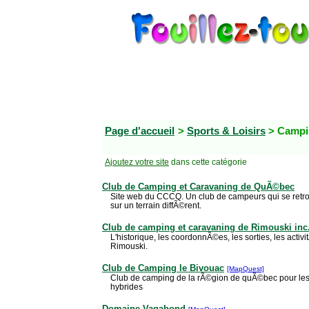
Page d'accueil
>
Sports & Loisirs
> Camp
Ajoutez votre site
dans cette catégorie
Club de Camping et Caravaning de QuÃ©bec
Site web du CCCQ. Un club de campeurs qui se retr
sur un terrain diffÃ©rent.
Club de camping et caravaning de Rimouski inc
L'historique, les coordonnÃ©es, les sorties, les activ
Rimouski.
Club de Camping le Bivouac
[MapQuest]
Club de camping de la rÃ©gion de quÃ©bec pour les te
hybrides
Domaine Vagabond