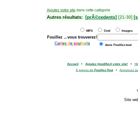
Ajoutez votre site
dans cette catégorie
Autres résultats:
[prÃ©cedents]
[21-30]
[s
MP3
Ciné
Images
Fouillez
...vous trouverez!
C
a
r
t
e
s
d
e
s
o
u
h
a
i
t
s
dans Fouillez-tout
Accueil
•
Ajoutez (modifiez) votre site!
•
H
À propos de
Fouillez-Tout
•
Annoncez s
T
Site we