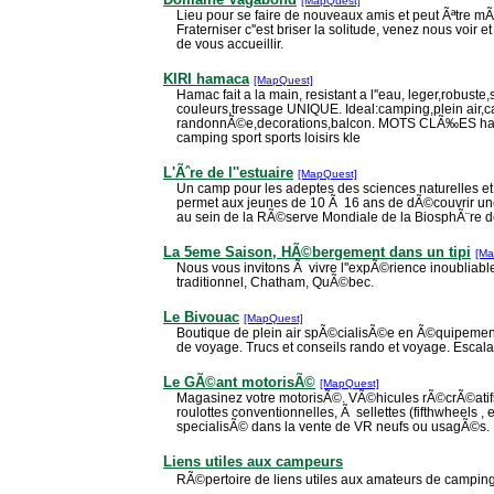
[MapQuest]
Lieu pour se faire de nouveaux amis et peut Ãªtre mÃª
Fraterniser c''est briser la solitude, venez nous voir et
de vous accueillir.
KIRI hamaca
[MapQuest]
Hamac fait a la main, resistant a l''eau, leger,robust
couleurs,tressage UNIQUE. Ideal:camping,plein air,c
randonnÃ©e,decorations,balcon. MOTS CLÃ‰ES hama
camping sport sports loisirs kle
L'Ãˆre de l''estuaire
[MapQuest]
Un camp pour les adeptes des sciences naturelles et 
permet aux jeunes de 10 Ã 16 ans de dÃ©couvrir un
au sein de la RÃ©serve Mondiale de la BiosphÃ¨re 
La 5eme Saison, HÃ©bergement dans un tipi
[Ma
Nous vous invitons Ã vivre l''expÃ©rience inoubliable
traditionnel, Chatham, QuÃ©bec.
Le Bivouac
[MapQuest]
Boutique de plein air spÃ©cialisÃ©e en Ã©quipeme
de voyage. Trucs et conseils rando et voyage. Escal
Le GÃ©ant motorisÃ©
[MapQuest]
Magasinez votre motorisÃ©. VÃ©hicules rÃ©crÃ©atifs 
roulottes conventionnelles, Ã sellettes (fifthwheels
specialisÃ© dans la vente de VR neufs ou usagÃ©s.
Liens utiles aux campeurs
RÃ©pertoire de liens utiles aux amateurs de campin