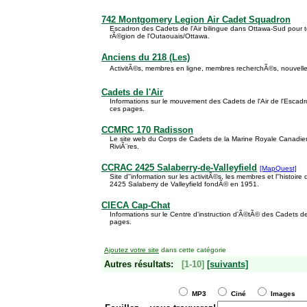
742 Montgomery Legion Air Cadet Squadron
Escadron des Cadets de l'Air bilingue dans Ottawa-Sud pour 
rÃ©gion de l'Outaouais/Ottawa.
Anciens du 218 (Les)
ActivitÃ©s, membres en ligne, membres recherchÃ©s, nouvelle
Cadets de l'Air
Informations sur le mouvement des Cadets de l'Air de l'Esca
ces pages.
CCMRC 170 Radisson
Le site web du Corps de Cadets de la Marine Royale Canadie
RiviÃ¨res.
CCRAC 2425 Salaberry-de-Valleyfield
[MapQuest]
Site d''information sur les activitÃ©s, les membres et l''histoi
2425 Salaberry de Valleyfield fondÃ© en 1951.
CIECA Cap-Chat
Informations sur le Centre d'instruction d'Ã©tÃ© des Cadets 
pages.
Ajoutez votre site
dans cette catégorie
Autres résultats:
[1-10]
[suivants]
MP3
Ciné
Images