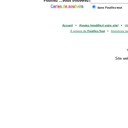
Fouillez
...vous trouverez!
C
a
r
t
e
s
d
e
s
o
u
h
a
i
t
s
dans Fouillez-tout
Accueil
•
Ajoutez (modifiez) votre site!
•
H
À propos de
Fouillez-Tout
•
Annoncez s
T
Site we