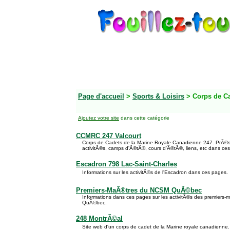
Page d'accueil
>
Sports & Loisirs
> Corps de C
Ajoutez votre site
dans cette catégorie
CCMRC 247 Valcourt
Corps de Cadets de la Marine Royale Canadienne 247. PrÃ©senta
activitÃ©s, camps d'Ã©tÃ©, cours d'Ã©tÃ©, liens, etc dans ce
Escadron 798 Lac-Saint-Charles
Informations sur les activitÃ©s de l'Escadron dans ces pages.
Premiers-MaÃ®tres du NCSM QuÃ©bec
Informations dans ces pages sur les activitÃ©s des premiers
QuÃ©bec.
248 MontrÃ©al
Site web d'un corps de cadet de la Marine royale canadienne.