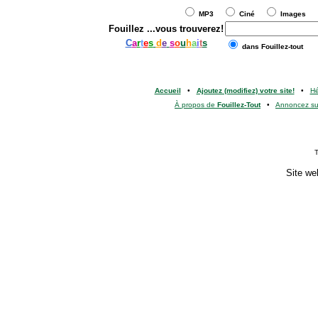
MP3
Ciné
Images
Fouillez
...vous trouverez!
C
a
r
t
e
s
d
e
s
o
u
h
a
i
t
s
dans Fouillez-tout
Accueil
•
Ajoutez (modifiez) votre site!
•
H
À propos de
Fouillez-Tout
•
Annoncez s
T
Site we