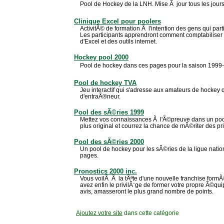
Pool de Hockey de la LNH. Mise Ã jour tous les jour
Clinique Excel pour poolers
ActivitÃ© de formation Ã l'intention des gens qui par
Les participants apprendront comment comptabiliser l
d'Excel et des outils internet.
Hockey pool 2000
Pool de hockey dans ces pages pour la saison 1999
Pool de hockey TVA
Jeu interactif qui s'adresse aux amateurs de hockey qu
d'entraÃ®neur.
Pool des sÃ©ries 1999
Mettez vos connaissances Ã l'Ã©preuve dans un poo
plus original et courrez la chance de mÃ©riter des pr
Pool des sÃ©ries 2000
Un pool de hockey pour les sÃ©ries de la ligue nati
pages.
Pronostics 2000 inc.
Vous voilÃ Ã la tÃªte d'une nouvelle franchise form
avez enfin le privilÃ¨ge de former votre propre Ã©qui
avis, amasseront le plus grand nombre de points.
Ajoutez votre site
dans cette catégorie