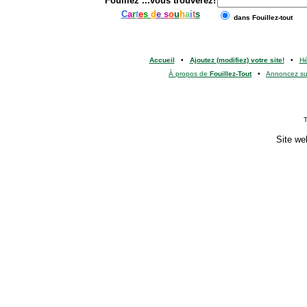
Fouillez
...vous trouverez!
C
a
r
t
e
s
d
e
s
o
u
h
a
i
t
s
dans Fouillez-tout
Accueil
•
Ajoutez (modifiez) votre site!
•
H
À propos de
Fouillez-Tout
•
Annoncez s
T
Site we