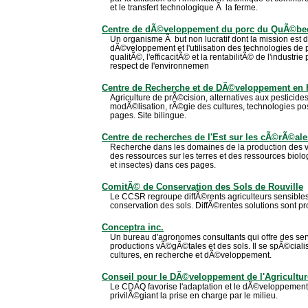
et le transfert technologique Ã la ferme.
Centre de dÃ©veloppement du porc du QuÃ©be
Un organisme Ã but non lucratif dont la mission est 
dÃ©veloppement et l'utilisation des technologies de 
qualitÃ©, l'efficacitÃ© et la rentabilitÃ© de l'indust
respect de l'environnemen
Centre de Recherche et de DÃ©veloppement en H
Agriculture de prÃ©cision, alternatives aux pesticid
modÃ©lisation, rÃ©gie des cultures, technologies pos
pages. Site bilingue.
Centre de recherches de l'Est sur les cÃ©rÃ©al
Recherche dans les domaines de la production des 
des ressources sur les terres et des ressources bio
et insectes) dans ces pages.
ComitÃ© de Conservation des Sols de Rouville
Le CCSR regroupe diffÃ©rents agriculteurs sensibles
conservation des sols. DiffÃ©rentes solutions sont 
Conceptra inc.
Un bureau d'agronomes consultants qui offre des se
productions vÃ©gÃ©tales et des sols. Il se spÃ©ciali
cultures, en recherche et dÃ©veloppement.
Conseil pour le DÃ©veloppement de l'Agricult
Le CDAQ favorise l'adaptation et le dÃ©veloppement 
privilÃ©giant la prise en charge par le milieu.