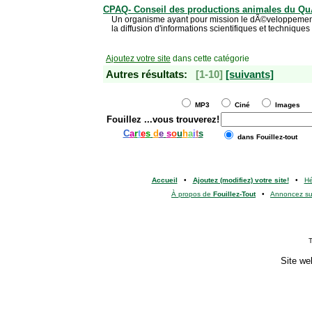
CPAQ- Conseil des productions animales du Q
Un organisme ayant pour mission le dÃ©veloppement
la diffusion d'informations scientifiques et techniqu
Ajoutez votre site
dans cette catégorie
Autres résultats:
[1-10]
[suivants]
MP3
Ciné
Images
Fouillez
...vous trouverez!
C
a
r
t
e
s
d
e
s
o
u
h
a
i
t
s
dans Fouillez-tout
Accueil
•
Ajoutez (modifiez) votre site!
•
H
À propos de
Fouillez-Tout
•
Annoncez s
T
Site we