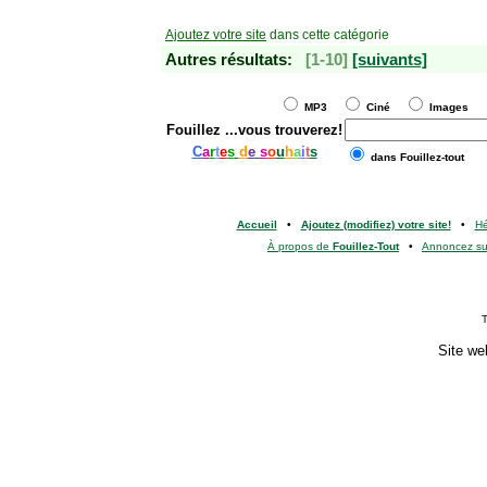
Ajoutez votre site
dans cette catégorie
Autres résultats:
[1-10]
[suivants]
MP3
Ciné
Images
Fouillez
...vous trouverez!
C
a
r
t
e
s
d
e
s
o
u
h
a
i
t
s
dans Fouillez-tout
Accueil
•
Ajoutez (modifiez) votre site!
•
H
À propos de
Fouillez-Tout
•
Annoncez s
T
Site we