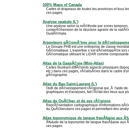
100% Maps of Canada
Cartes et drapeaux de toutes les provinces et tous le
ces pages.
Analyse spatiale (L')
Une analyse selon la mÃ©thode par zones tampons,
comprÃ©hension de la structure agraire de la vallÃ
GuatÃ©mala.
Arpenteurs gÃ©omÃ¨tres pour le dÃ©veloppeme
Le Groupe PHB est une entreprise de classe mondial
GÃ©omatique. L'expertise s`est dÃ©veloppÃ©e lors d
GÃ©omatique utilisant le LiDAR comme composante 
Atlas de la GaspÃ©sie (Mini-Atlas)
Cartes illustrant diffÃ©rents aspects physiques (top
etc.) dans ces pages, rÃ©alisÃ©es dans le cadre d'
gÃ©ographie.
Atlas du Bas-Saint-Laurent (L')
Outil de dÃ©veloppement rÃ©gional qui, Ã l'aide de 
graphiques et d'analyses, fait l'Ã©tat des lieux aux 
Atlas du QuÃ©bec et de ses rÃ©gions
ReprÃ©sentation cartographique d'informations dÃ©
du QuÃ©becdans ces pages et permettant des analy
Atlas toponymique de langue franÃ§aise aux Ã
Ã‰tude de la toponymie de langue franÃ§aise aux 
ces pages.