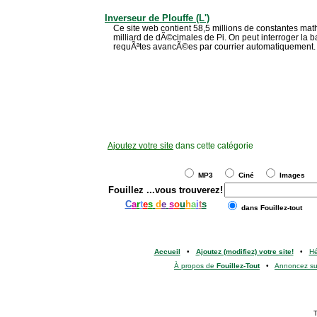
Inverseur de Plouffe (L')
Ce site web contient 58,5 millions de constantes ma
milliard de dÃ©cimales de Pi. On peut interroger la 
requÃªtes avancÃ©es par courrier automatiquement.
Ajoutez votre site
dans cette catégorie
MP3
Ciné
Images
Fouillez
...vous trouverez!
C
a
r
t
e
s
d
e
s
o
u
h
a
i
t
s
dans Fouillez-tout
Accueil
•
Ajoutez (modifiez) votre site!
•
H
À propos de
Fouillez-Tout
•
Annoncez s
T