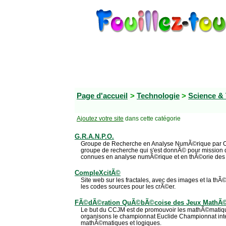
Page d'accueil
>
Technologie
>
Science &
Ajoutez votre site
dans cette catégorie
G.R.A.N.P.O.
Groupe de Recherche en Analyse NumÃ©rique par On
groupe de recherche qui s'est donnÃ© pour mission d
connues en analyse numÃ©rique et en thÃ©orie des 
CompleXcitÃ©
Site web sur les fractales, avec des images et la thÃ©o
les codes sources pour les crÃ©er.
FÃ©dÃ©ration QuÃ©bÃ©coise des Jeux MathÃ
Le but du CCJM est de promouvoir les mathÃ©matiq
organisons le championnat Euclide Championnat inte
mathÃ©matiques et logiques.