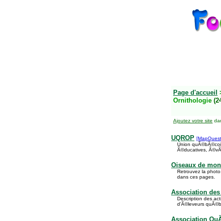
Page d'accueil
Ornithologie
(2
Ajoutez votre site
dan
UQROP
[MapQuest
Union quÃ©bÃ©coise
Ã©ducatives, Ã©vÃ
Oiseaux de mon 
Retrouvez la photo,
dans ces pages.
Association de
Description des act
d'Ã©leveurs quÃ©bÃ
Association Qu