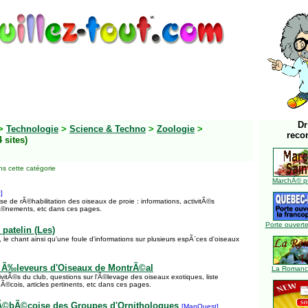
Dr
>
Technologie
>
Science & Techno
>
Zoologie
>
reco
4 sites)
s cette catégorie
MarchÃ© pu
]
 de rÃ©habilitation des oiseaux de proie : informations, activitÃ©s
©nements, etc dans ces pages.
Porte ouverte
patelin (Les)
 le chant ainsi qu'une foule d'informations sur plusieurs espÃ¨ces d'oiseaux
s Ã‰leveurs d'Oiseaux de MontrÃ©al
La Romance
ivitÃ©s du club, questions sur l'Ã©levage des oiseaux exotiques, liste
©cois, articles pertinents, etc dans ces pages.
Ã©bÃ©coise des Groupes d'Ornithologues
[MapQuest]