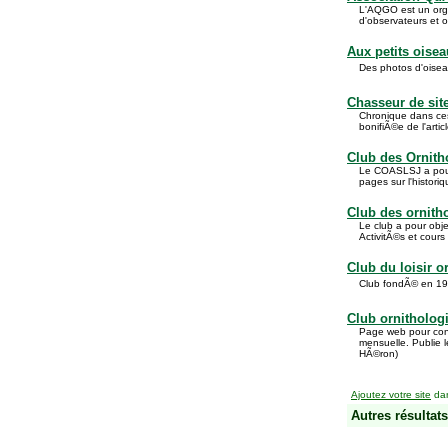
L'AQGO est un orga
d'observateurs et 
Aux petits oisea
Des photos d'oisea
Chasseur de site
Chronique dans ces
bonifiÃ©e de l'arti
Club des Ornit
Le COASLSJ a pour 
pages sur l'historiq
Club des ornit
Le club a pour obje
ActivitÃ©s et cours d
Club du loisir 
Club fondÃ© en 198
Club ornitholog
Page web pour con
mensuelle. Publie 
HÃ©ron)
Ajoutez votre site
dan
Autres résultats