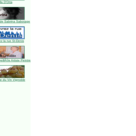
lla D'Orta
de Sabrina Sabotage
z la rue St-Denis
illÃ©e Artiste Peintre
 du Vin Vignoble