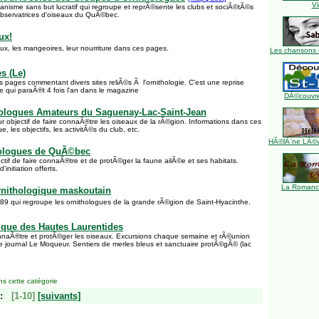
Vi
nisme sans but lucratif qui regroupe et reprÃ©sente les clubs et sociÃ©tÃ©s
observatrices d'oiseaux du QuÃ©bec.
ux!
ux, les mangeoires, leur nourriture dans ces pages.
Les chansons 
s (Le)
 pages commentant divers sites reliÃ©s Ã l'ornithologie. C'est une reprise
cle qui paraÃ®t 4 fois l'an dans le magazine
DÃ©couvre
hologues Amateurs du Saguenay-Lac-Saint-Jean
objectif de faire connaÃ®tre les oiseaux de la rÃ©gion. Informations dans ces
ue, les objectifs, les activitÃ©s du club, etc.
HÃ©lÃ¨ne LÃ©ve
hologues de QuÃ©bec
ctif de faire connaÃ®tre et de protÃ©ger la faune ailÃ©e et ses habitats.
'initiation offerts.
La Romance
ornithologique maskoutain
9 qui regroupe les ornithologues de la grande rÃ©gion de Saint-Hyacinthe.
ique des Hautes Laurentides
naÃ®tre et protÃ©ger les oiseaux. Excursions chaque semaine et rÃ©union
le journal Le Moqueur. Sentiers de merles bleus et sanctuaire protÃ©gÃ© (lac
s cette catégorie
:
[1-10]
[suivants]