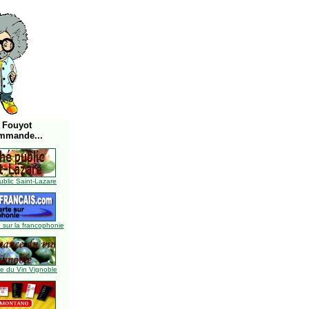
 Fouyot
mmande...
blic Saint-Lazare
 sur la francophonie
 du Vin Vignoble