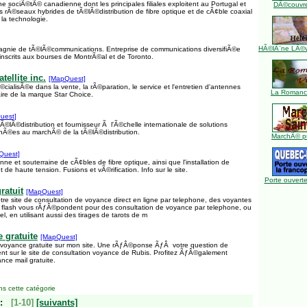
ne sociÃ©tÃ© canadienne dont les principales filiales exploitent au Portugal et
DÃ©couvre
rÃ©seaux hybrides de tÃ©lÃ©distribution de fibre optique et de cÃ¢ble coaxial
 la technologie.
HÃ©lÃ¨ne LÃ©ve
agnie de tÃ©lÃ©communications. Entreprise de communications diversifiÃ©e
t inscrits aux bourses de MontrÃ©al et de Toronto.
tellite inc.
[MapQuest]
cialisÃ©e dans la vente, la rÃ©paration, le service et l'entretien d'antennes
La Romance
aire de la marque Star Choice.
uest]
Ã©lÃ©distribution et fournisseur Ã l'Ã©chelle internationale de solutions
nÃ©es au marchÃ© de la tÃ©lÃ©distribution.
MarchÃ© pu
Quest]
enne et souterraine de cÃ¢bles de fibre optique, ainsi que l'installation de
 de haute tension. Fusions et vÃ©rification. Info sur le site.
Porte ouverte
ratuit
[MapQuest]
re site de consultation de voyance direct en ligne par telephone, des voyantes
 flash vous rÃƒÂ©pondent pour des consultation de voyance par telephone, ou
l, en utilisant aussi des tirages de tarots de m
 gratuite
[MapQuest]
e voyance gratuite sur mon site. Une rÃƒÂ©ponse ÃƒÂ votre question de
nt sur le site de consultation voyance de Rubis. Profitez ÃƒÂ©galement
ce mail gratuite.
s cette catégorie
:
[1-10]
[suivants]