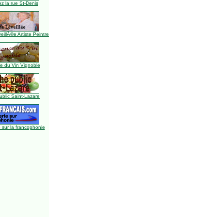
z la rue St-Denis
illÃ©e Artiste Peintre
 du Vin Vignoble
blic Saint-Lazare
 sur la francophonie