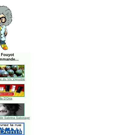
 Fouyot
mmande...
 du Vin Vignoble
lla D'Orta
de Sabrina Sabotage