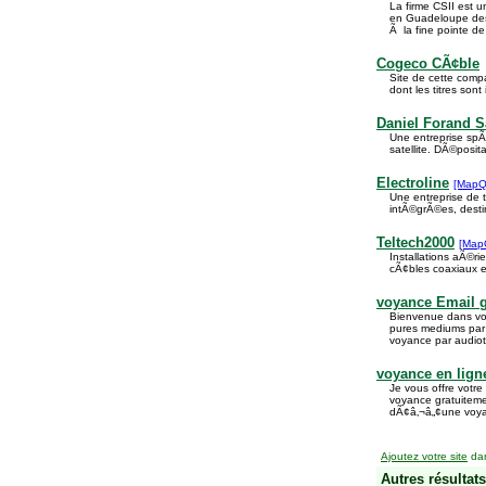
La firme CSII est u
en Guadeloupe des 
Ã la fine pointe de
Cogeco CÃ¢ble
Site de cette comp
dont les titres son
Daniel Forand Sa
Une entreprise spÃ©
satellite. DÃ©posit
Electroline
[MapQ
Une entreprise de t
intÃ©grÃ©es, desti
Teltech2000
[Map
Installations aÃ©ri
cÃ¢bles coaxiaux et
voyance Email g
Bienvenue dans vot
pures mediums par
voyance par audiote
voyance en ligne
Je vous offre votr
voyance gratuiteme
dÃ¢â‚¬â„¢une voyan
Ajoutez votre site
dan
Autres résultats