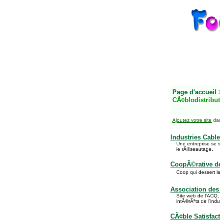
Page d'accueil
CÃ¢blodistribu
Ajoutez votre site
dan
Industries Cabl
Une entreprise se s
le rÃ©seautage.
CoopÃ©rative de 
Coop qui dessert la
Association des
Site web de l'ACQ,
intÃ©rÃªts de l'ind
CÃ¢ble Satisfact