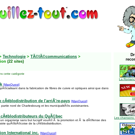
Dr
>
Technologie
>
TÃ©lÃ©communications
>
reco
tion
(22 sites)
s cette catégorie
La Romance
ek
[MapQuest]
pÃ©cialisant dans la fabrication de fibres de cuivre et optiques ainsi que dans
Vi
cÃ¢blodistribution de l'arriÃ¨re-pays
[MapQuest]
 partie nord de Charlesbourg et les municipalitÃ©s avoisinantes.
 cÃ¢blodistributeurs du QuÃ©bec
Les chansons 
 un organisme sans but lucratif vouÃ© Ã la promotion et Ã la dÃ©fense des
ustrie quÃ©bÃ©coise de la cÃ¢blodistribution.
ion International inc.
[MapQuest]