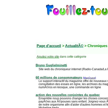
Page d'accueil
>
ActualitÃ©
> Chronique
Ajoutez votre site
dans cette catégorie
Bruno Guglielminetti
Site web du chroniqueur internet (Radio-Canada/La 
60 millions de consommateurs
[MapQuest]
Le support interactif du magazine offre de nouveaux s
consultation des essais en ligne, les archives du ma
numÃ©ros en kiosque, une commande en ligne
action des nouvelles conjointes du quebec
Ensemble nous pouvons changer les choses concerna
payÃ©es aux Ã©pouses sans enfant. Joignez-vous 
de notre organisme afin d'aider d'autres hommes et f
Micheline.beda