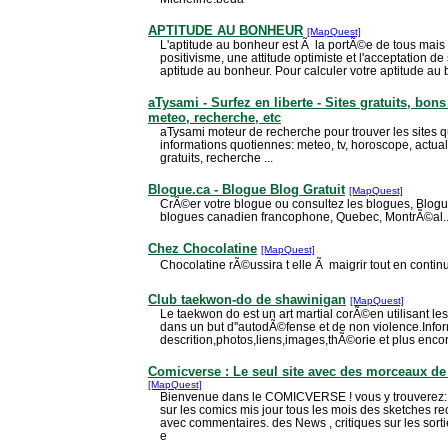
APTITUDE AU BONHEUR
[MapQuest]
L'aptitude au bonheur est Ã la portÃ©e de tous mais 
positivisme, une attitude optimiste et l'acceptation d
aptitude au bonheur. Pour calculer votre aptitude au 
aTysami - Surfez en liberte - Sites gratuits, bons
meteo, recherche, etc
aTysami moteur de recherche pour trouver les sites q
informations quotiennes: meteo, tv, horoscope, actuali
gratuits, recherche ...
Blogue.ca - Blogue Blog Gratuit
[MapQuest]
CrÃ©er votre blogue ou consultez les blogues, Blogu
blogues canadien francophone, Quebec, MontrÃ©al..
Chez Chocolatine
[MapQuest]
Chocolatine rÃ©ussira t elle Ã maigrir tout en conti
Club taekwon-do de shawinigan
[MapQuest]
Le taekwon do est un art martial corÃ©en utilisant le
dans un but d''autodÃ©fense et de non violence.Infor
descrition,photos,liens,images,thÃ©orie et plus enco
Comicverse : Le seul site avec des morceaux de
[MapQuest]
Bienvenue dans le COMICVERSE ! vous y trouverez: 
sur les comics mis jour tous les mois des sketches rec
avec commentaires. des News , critiques sur les sort
e