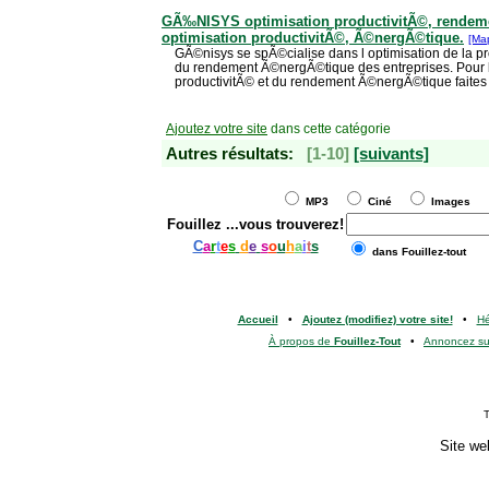
GÃ‰NISYS optimisation productivitÃ©, rendem
optimisation productivitÃ©, Ã©nergÃ©tique.
[Ma
GÃ©nisys se spÃ©cialise dans l optimisation de la pr
du rendement Ã©nergÃ©tique des entreprises. Pour l 
productivitÃ© et du rendement Ã©nergÃ©tique faite
Ajoutez votre site
dans cette catégorie
Autres résultats:
[1-10]
[suivants]
MP3
Ciné
Images
Fouillez
...vous trouverez!
C
a
r
t
e
s
d
e
s
o
u
h
a
i
t
s
dans Fouillez-tout
Accueil
•
Ajoutez (modifiez) votre site!
•
H
À propos de
Fouillez-Tout
•
Annoncez s
T
Site we