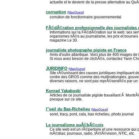
actuelle et le devenir de la presse alternative au Qu
corruption
[MapQuest]
corrution de fonctionnaire gouvernemental
FÃ©dÃ©ration professionnelle des journaliste
Informations sur la FÃ©dÃ©ration sur le web: ses serv
organismes liÃ©s au journalisme, les prix et bourses 
magazine Le 30.
journaliste photographe pigiste en France
Amis d'outre atlantique. Voici plus de 400 images de l
Si vous avez besoin de clichÃ©s, contactez Yann Choll
JURIDINFO
[MapQuest]
Site rÃ©unissant des causes juridiques impliquant 
contre des GROS comme des multinationales, gouvern
diverses raisons, ne sont pas reprÃ©sentÃ©s par un 
Konrad Yakabuski
Articles de ce journaliste pigiste travaillant Ã MontrÃ
presque sur ce site.
l''oeil du Bas-Richelieu
[MapQuest]
sorel, tracy, pont, cala, bas richelieu, photo journal
Le journalisme quÃ©bÃ©cois
Ce site web est un rÃ©pertoire et une ressource qui 
mÃ©dias: journaux, radio, tÃ©lÃ©vision, NTIC, etc.