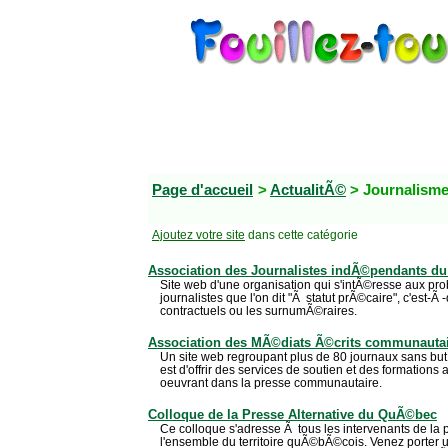
Page d'accueil
>
ActualitÃ©
> Journalism
Ajoutez votre site
dans cette catégorie
Association des Journalistes indÃ©pendants 
Site web d'une organisation qui s'intÃ©resse aux pro
journalistes que l'on dit "Ã statut prÃ©caire", c'est-Ã -
contractuels ou les surnumÃ©raires.
Association des MÃ©diats Ã©crits communauta
Un site web regroupant plus de 80 journaux sans but 
est d'offrir des services de soutien et des formatio
oeuvrant dans la presse communautaire.
Colloque de la Presse Alternative du QuÃ©bec
Ce colloque s'adresse Ã tous les intervenants de la p
l'ensemble du territoire quÃ©bÃ©cois. Venez porter un