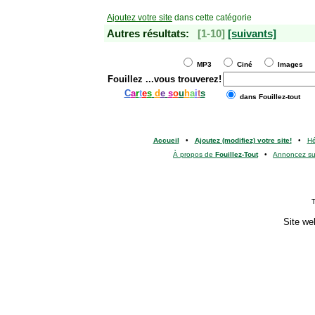
Ajoutez votre site
dans cette catégorie
Autres résultats:
[1-10]
[suivants]
MP3
Ciné
Images
Fouillez
...vous trouverez!
C
a
r
t
e
s
d
e
s
o
u
h
a
i
t
s
dans Fouillez-tout
Accueil
•
Ajoutez (modifiez) votre site!
•
H
À propos de
Fouillez-Tout
•
Annoncez s
T
Site we