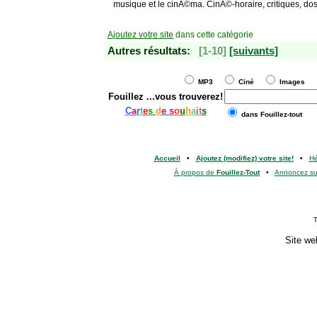
musique et le cinÃ©ma. CinÃ©-horaire, critiques, dos
Ajoutez votre site
dans cette catégorie
Autres résultats:
[1-10]
[suivants]
MP3
Ciné
Images
Fouillez
...vous trouverez!
C
a
r
t
e
s
d
e
s
o
u
h
a
i
t
s
dans Fouillez-tout
Accueil
•
Ajoutez (modifiez) votre site!
•
H
À propos de
Fouillez-Tout
•
Annoncez s
T
Site we