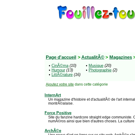
Page d'accueil
>
ActualitÃ©
>
Magazines
>
•
CinÃ©ma
(10)
•
Musique
(20)
•
Humour
(13)
•
Photographie
(2)
•
LittÃ©rature
(16)
Ajoutez votre site
dans cette catégorie
InternArt
Un magazine d'histoire et d'actualitÃ© de l'art interna
montrÃ©alaise.
Force Positive
Site du fanzine hardcore straight edge communiste. O
numÃ©ros ainsi que bien d'autres choses. La culture
ArchÃ©e
Une revue d'art en ligne sur ce site web. ArchÃ©e s'