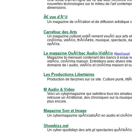
nouvelles technologies sur le milieu de l'art contemp
dimensions.
Ã€ vue d'Å“il
Un magazine de crÃ©ation et de diffusion artistique
Carrefour des Arts
Un magazine culturel entiÃ¨rement vouÃ© aux arts e
cinÃ©ma, vidÃ©o, thÃ©Ã¢tre, musique, spectacle, danse
opÃ©ra.
Le magazine QuÃ©bec Audio-VidÃ©o
[MapQuest]
Magazine bi-mensuel contenant des bancs d essai s
vidÃ©o, cinÃ©ma maison. Entretiens avec divers inter
domaine de l audio, vidÃ©o et cinÃ©ma maison et ou d
Les Productions Libertaires
Production de fanzines sur ce site. Culture punk, littÃ
M Audio & Video
Voici un cybermagazine qui satisfera tous les amateu
retrouve un Ã©ditorial, des chroniques sur la musiqu
plus encore.
Magazine Son et Image
Un cybermagazine spÃ©cialisÃ© en audio et cinÃ©m
Showbizz.net
Un cyber-quotidien des arts et spectacles quÃ©bÃ©cois