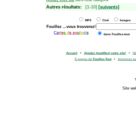
Autres résultats:
[1-10]
[suivants]
MP3
Ciné
Images
Fouillez
...vous trouverez!
C
a
r
t
e
s
d
e
s
o
u
h
a
i
t
s
dans Fouillez-tout
Accueil
•
Ajoutez (modifiez) votre site!
•
H
À propos de
Fouillez-Tout
•
Annoncez s
T
Site we