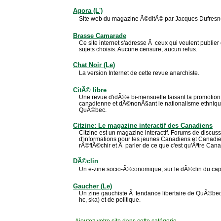
Agora (L')
Site web du magazine Ã©ditÃ© par Jacques Dufresn
Brasse Camarade
Ce site internet s'adresse Ã ceux qui veulent publier 
sujets choisis. Aucune censure, aucun refus.
Chat Noir (Le)
La version Internet de cette revue anarchiste.
CitÃ© libre
Une revue d'idÃ©e bi-mensuelle faisant la promotion 
canadienne et dÃ©nonÃ§ant le nationalisme ethniqu
QuÃ©bec.
Citzine: Le magazine interactif des Canadiens
Citzine est un magazine interactif. Forums de discuss
d'informations pour les jeunes Canadiens et Canad
rÃ©flÃ©chir et Ã parler de ce que c'est qu'Ãªtre Cana
DÃ©clin
Un e-zine socio-Ã©conomique, sur le dÃ©clin du cap
Gaucher (Le)
Un zine gauchiste Ã tendance libertaire de QuÃ©bec
hc, ska) et de politique.
Ajoutez votre site
dans cette catégorie