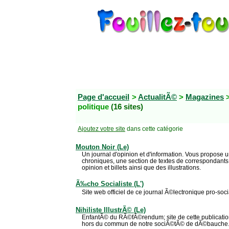
Page d'accueil
>
ActualitÃ©
>
Magazines
politique
(16 sites)
Ajoutez votre site
dans cette catégorie
Mouton Noir (Le)
Un journal d'opinion et d'information. Vous propose u
chroniques, une section de textes de correspondants
opinion et billets ainsi que des illustrations.
Ã‰cho Socialiste (L')
Site web officiel de ce journal Ã©lectronique pro-soc
Nihiliste IllustrÃ© (Le)
EnfantÃ© du RÃ©fÃ©rendum; site de cette publication 
hors du commun de notre sociÃ©tÃ© de dÃ©bauche