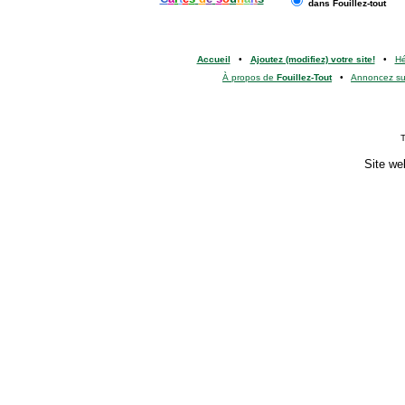
dans Fouillez-tout
Accueil
•
Ajoutez (modifiez) votre site!
•
H
À propos de
Fouillez-Tout
•
Annoncez s
T
Site we