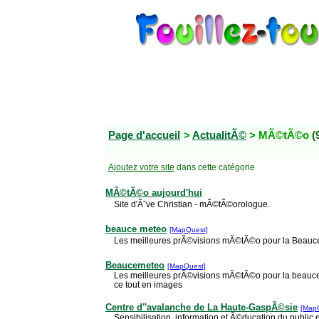
Page d'accueil
>
ActualitÃ©
> MÃ©tÃ©o
(
Ajoutez votre site
dans cette catégorie
MÃ©tÃ©o aujourd'hui
Site d'Ãˆve Christian - mÃ©tÃ©orologue.
beauce meteo
[MapQuest]
Les meilleures prÃ©visions mÃ©tÃ©o pour la Beauce.
Beaucemeteo
[MapQuest]
Les meilleures prÃ©visions mÃ©tÃ©o pour la beauce 
ce tout en images
Centre d''avalanche de La Haute-GaspÃ©sie
[Map
Sensibilisation, information et Ã©ducation du publi