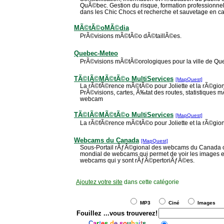
QuÃ©bec. Gestion du risque, formation professionne
dans les Chic Chocs et recherche et sauvetage en cas
MÃ©tÃ©oMÃ©dia
PrÃ©visions mÃ©tÃ©o dÃ©taillÃ©es.
Quebec-Meteo
PrÃ©visions mÃ©tÃ©orologiques pour la ville de Qu
TÃ©lÃ©MÃ©tÃ©o MultiServices
[MapQuest]
La rÃ©fÃ©rence mÃ©tÃ©o pour Joliette et la rÃ©gi
PrÃ©visions, cartes, Ã‰tat des routes, statistiqu
webcam
TÃ©lÃ©MÃ©tÃ©o MultiServices
[MapQuest]
La rÃ©fÃ©rence mÃ©tÃ©o pour Joliette et la rÃ©gi
Webcams du Canada
[MapQuest]
Sous-Portail rÃƒÂ©gional des webcams du Canada c
mondial de webcams qui permet de voir les images 
webcams qui y sont rÃƒÂ©pertoriÃƒÂ©es.
Ajoutez votre site
dans cette catégorie
MP3
Ciné
Images
Fouillez
...vous trouverez!
C
a
r
t
e
s
d
e
s
o
u
h
a
i
t
s