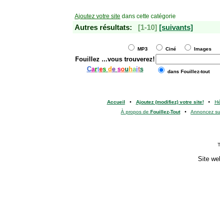
Ajoutez votre site
dans cette catégorie
Autres résultats:
[1-10]
[suivants]
MP3
Ciné
Images
Fouillez
...vous trouverez!
C
a
r
t
e
s
d
e
s
o
u
h
a
i
t
s
dans Fouillez-tout
Accueil
•
Ajoutez (modifiez) votre site!
•
H
À propos de
Fouillez-Tout
•
Annoncez s
T
Site we