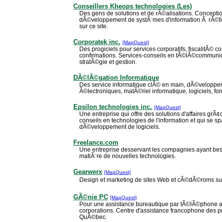
Conseillers Kheops technologies (Les)
Des gens de solutions et de rÃ©alisations. Concept
dÃ©veloppement de systÃ¨mes d'information Ã rÃ©fÃ©
sur ce site.
Corporatek inc.
[MapQuest]
Des progiciels pour services corporatifs, fiscalitÃ© c
confirmations. Services-conseils en tÃ©lÃ©communic
stratÃ©gie et gestion.
DÃ©lÃ©gation Informatique
Des service informatique clÃ© en main, dÃ©velopp
Ã©lectroniques, matÃ©riel informatique, logiciels, fo
Epsilon technologies inc.
[MapQuest]
Une entreprise qui offre des solutions d'affaires grÃ
conseils en technologies de l'information et qui se s
dÃ©veloppement de logiciels.
Freelance.com
Une entreprise desservant les compagnies ayant bes
matiÃ¨re de nouvelles technologies.
Gearwerx
[MapQuest]
Design et marketing de sites Web et cÃ©dÃ©roms sur 
GÃ©nie PC
[MapQuest]
Pour une assistance bureautique par tÃ©lÃ©phone 
corporations. Centre d'assistance francophone des 
QuÃ©bec.