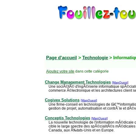
Page d'accueil
>
Technologie
> Informatiq
Ajoutez votre site
dans cette catégorie
Change Management Technologies
[MapQuest]
Une sociÃ©tÃ© d'ingÃ©nierie informatique spÃ©cial
commerce Ã©lectronique et les architectures client s
Cogivex Solutions
[MapQuest]
Une firme-conseil en technologies de lâ€™informati
gestion de projet, automatisation et contrÃ´le et d
Conceptis Technologies
[MapQuest]
La nouvelle technologie de l'information mÃ©dicale q
cible le large spectre des spÃ©cialitÃ©s mÃ©dicales
Canada, aux Ã‰tats-Unis et en Europe.