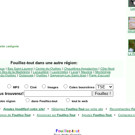
Le
HÃ©l
tte catégorie
La R
Fouillez-tout
dans une autre région:
ngue
|
Bas Saint-Laurent
|
Centre-du-Québec
|
Chaudières-Appalaches
|
Côte-Nord
-Îles-de-la-Madeleine
|
Lanaudière
|
Laurentides
|
Laval
|
Mauricie
|
Montérégie
-du-Québec
|
Outaouais
|
Québec
|
Saguenay-Lac-Saint-Jean
|
Page d'accueil
MP3
Ciné
Images
Cotes boursières
us trouverez!
tre région
dans Fouillez-tout
tout le web
•
Ajoutez (modifiez) votre site!
•
Hébergez
Fouillez-Tout
sur votre site
•
Recommandez
Fo
ropos de
Fouillez-Tout
•
Annoncez sur
Fouillez-Tout
•
Ajoutez
Fouillez-Tout
•
Contactez-
F
o
u
i
l
l
e
z
-
t
o
u
t
Tous droits réservés