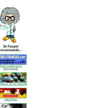
Dr Fouyot
recommande...
Porte ouverte sur la
francophonie
omance du Vin Vignoble
Villa D'Orta