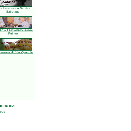
s chansons de Sabrina
Sabotage
Ã¨ne LÃ©veillÃ©e Artiste
Peintre
omance du Vin Vignoble
uillez-Tout
nous