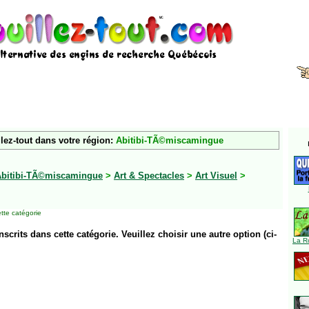
lez-tout dans votre région:
Abitibi-TÃ©miscamingue
Abitibi-TÃ©miscamingue
>
Art & Spectacles
>
Art Visuel
>
tte catégorie
inscrits dans cette catégorie. Veuillez choisir une autre option (ci-
La R