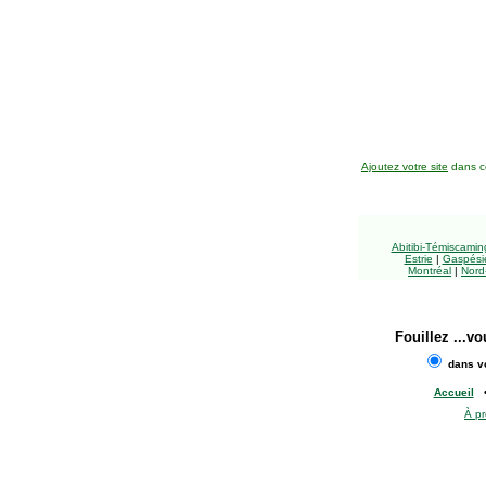
Ajoutez votre site
dans ce
Abitibi-Témiscami
Estrie
|
Gaspésie
Montréal
|
Nord
Fouillez
...vo
dans vo
Accueil
À p