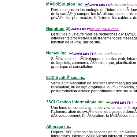
MÃ©diSolution inc.
cliquez pour la carte
Des solutions en technologie de l'information Ã to
de la santÃ©, y compris les hÃ´pitaux, les centres a
privÃ©e, les pharmacies d'officine et les cabinets 
Negotium
cliquez pour la carte!
Le fruit de plusieurs mois de recherches oÃ¹ DynEC
diffÃ©rents procÃ©dÃ©s du traitement des message
fonction de la PME sur ce site.
Nomex Inc.
cliquez pour la carte!
SpÃ©cialiste en dÃ©veloppement: sites web, Intran
de logiciels, commerce Ã©lectronique, planificatio
graphique et consultation.
03DI SynthÃ¨ses inc.
Vente et intÃ©gration de solutions informatiques p
l'animation, du design graphique, du multimÃ©dia, des
post-production vidÃ©o par ordinateur. Info sur le sit
3SCI Gestion informatique inc.
cliqu
Une firme en consultation et service-conseil infor
l'administration de systÃ¨mes et de bases de donnÃ
dÃ©veloppement, l'intÃ©gration, la tÃ©lÃ©communic
Altimage inc.
Depuis 1980, offrons nos services en multimÃ©dia - i
interactives, Internet, cÃ©dÃ©rom interactif, comm