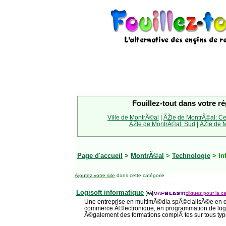
Fouillez-tout dans votre ré
Ville de MontrÃ©al
|
ÃŽle de MontrÃ©al: Ce
ÃŽle de MontrÃ©al: Sud
|
ÃŽle de M
Page d'accueil
>
MontrÃ©al
>
Technologie
> In
Ajoutez votre site
dans cette catégorie
Logisoft informatique
cliquez pour la ca
Une entreprise en multimÃ©dia spÃ©cialisÃ©e en c
commerce Ã©lectronique, en programmation de logic
Ã©galement des formations complÃ¨tes sur tous type