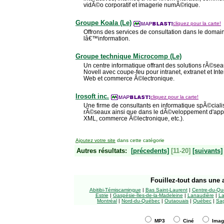
vidÃ©o corporatif et imagerie numÃ©rique.
Groupe Koala (Le)
cliquez pour la carte!
Offrons des services de consultation dans le domai
lâ€™information.
Groupe technique Microcomp (Le)
Un centre informatique offrant des solutions rÃ©sea
Novell avec coupe-feu pour intranet, extranet et Inte
Web et commerce Ã©lectronique.
Irosoft inc.
cliquez pour la carte!
Une firme de consultants en informatique spÃ©ciali
rÃ©seaux ainsi que dans le dÃ©veloppement d'appli
XML, commerce Ã©lectronique, etc.).
Ajoutez votre site
dans cette catégorie
Autres résultats:
[précedents]
[11-20]
[suivants]
Fouillez-tout
dans une a
Abitibi-Témiscamingue
|
Bas Saint-Laurent
|
Centre-du-Qu
Estrie
|
Gaspésie-Îles-de-la-Madeleine
|
Lanaudière
|
La
Montréal
|
Nord-du-Québec
|
Outaouais
|
Québec
|
Sag
MP3
Ciné
Ima