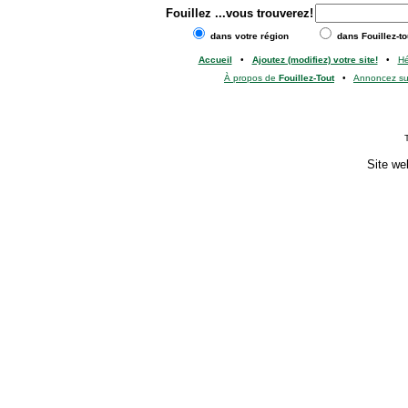
Fouillez
...vous trouverez!
dans votre région
dans Fouillez-to
Accueil
•
Ajoutez (modifiez) votre site!
•
H
À propos de
Fouillez-Tout
•
Annoncez s
Site we