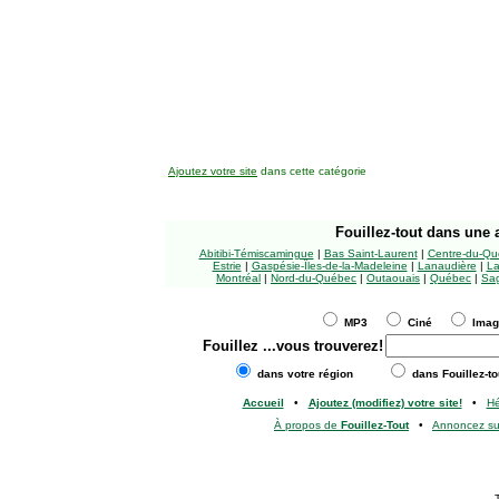
Ajoutez votre site
dans cette catégorie
Fouillez-tout
dans une a
Abitibi-Témiscamingue
|
Bas Saint-Laurent
|
Centre-du-Qu
Estrie
|
Gaspésie-Îles-de-la-Madeleine
|
Lanaudière
|
La
Montréal
|
Nord-du-Québec
|
Outaouais
|
Québec
|
Sag
MP3
Ciné
Ima
Fouillez
...vous trouverez!
dans votre région
dans Fouillez-to
Accueil
•
Ajoutez (modifiez) votre site!
•
H
À propos de
Fouillez-Tout
•
Annoncez s