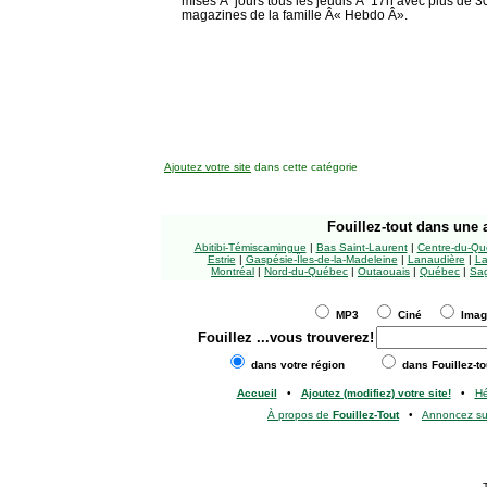
mises Ã jours tous les jeudis Ã 17h avec plus de
magazines de la famille Â« Hebdo Â».
Ajoutez votre site
dans cette catégorie
Fouillez-tout
dans une a
Abitibi-Témiscamingue
|
Bas Saint-Laurent
|
Centre-du-Qu
Estrie
|
Gaspésie-Îles-de-la-Madeleine
|
Lanaudière
|
La
Montréal
|
Nord-du-Québec
|
Outaouais
|
Québec
|
Sag
MP3
Ciné
Ima
Fouillez
...vous trouverez!
dans votre région
dans Fouillez-to
Accueil
•
Ajoutez (modifiez) votre site!
•
H
À propos de
Fouillez-Tout
•
Annoncez s