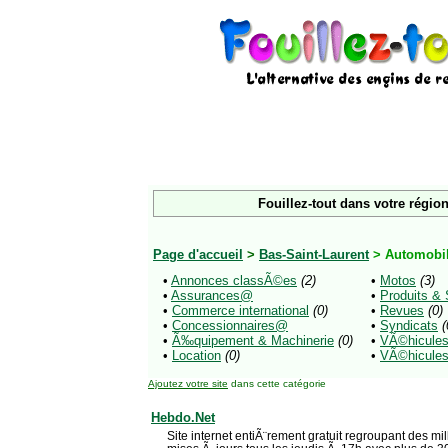
Fouillez-tout dans votre région
Page d'accueil
>
Bas-Saint-Laurent
> Automobi
•
Annonces classÃ©es
(2)
•
Motos
(3)
•
Assurances@
•
Produits &
•
Commerce international
(0)
•
Revues
(0)
•
Concessionnaires@
•
Syndicats
(
•
Ã‰quipement & Machinerie
(0)
•
VÃ©hicules
•
Location
(0)
•
VÃ©hicule
Ajoutez votre site
dans cette catégorie
Hebdo.Net
Site internet entiÃ¨rement gratuit regroupant des m