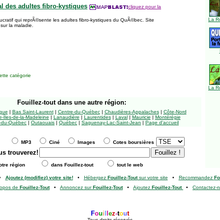
 des adultes fibro-kystiques
cliquez pour la
La R
cratif qui reprÃ©sente les adultes fibro-kystiques du QuÃ©bec. Site
 sur la maladie.
tte catégorie
La R
Fouillez-tout
dans une autre région:
ngue
|
Bas Saint-Laurent
|
Centre-du-Québec
|
Chaudières-Appalaches
|
Côte-Nord
-Îles-de-la-Madeleine
|
Lanaudière
|
Laurentides
|
Laval
|
Mauricie
|
Montérégie
-du-Québec
|
Outaouais
|
Québec
|
Saguenay-Lac-Saint-Jean
|
Page d'accueil
MP3
Ciné
Images
Cotes boursières
us trouverez!
tre région
dans Fouillez-tout
tout le web
•
Ajoutez (modifiez) votre site!
•
Hébergez
Fouillez-Tout
sur votre site
•
Recommandez
Fo
ropos de
Fouillez-Tout
•
Annoncez sur
Fouillez-Tout
•
Ajoutez
Fouillez-Tout
•
Contactez-
F
o
u
i
l
l
e
z
-
t
o
u
t
Tous droits réservés