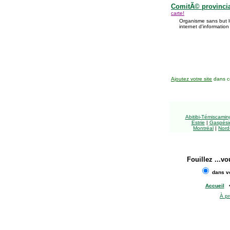
ComitÃ© provincial
carte!
Organisme sans but lu
internet d'information
Ajoutez votre site
dans ce
Abitibi-Témiscami
Estrie
|
Gaspésie
Montréal
|
Nord
Fouillez
...vo
dans vo
Accueil
À p