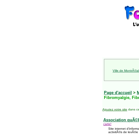
Ville de MontrÃ©al
Page d'accueil
>
Fibromyalgie, Fi
Ajoutez votre site
dans ce
Association quÃ©b
carte!
Site internet d'inform
activitÃ©s de levÃ©e