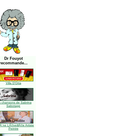
Dr Fouyot
recommande...
Villa D'Orta
s chansons de Sabrina
Sabotage
Ã¨ne LÃ©veillÃ©e Artiste
Peintre