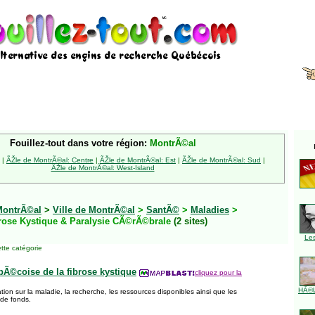
Fouillez-tout dans votre région:
MontrÃ©al
|
ÃŽle de MontrÃ©al: Centre
|
ÃŽle de MontrÃ©al: Est
|
ÃŽle de MontrÃ©al: Sud
|
ÃŽle de MontrÃ©al: West-Island
MontrÃ©al
>
Ville de MontrÃ©al
>
SantÃ©
>
Maladies
>
brose Kystique & Paralysie CÃ©rÃ©brale
(2 sites)
Le
tte catégorie
Ã©coise de la fibrose kystique
cliquez pour la
HÃ©l
ation sur la maladie, la recherche, les ressources disponibles ainsi que les
 de fonds.