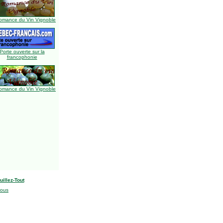
omance du Vin Vignoble
Porte ouverte sur la
francophonie
omance du Vin Vignoble
uillez-Tout
nous