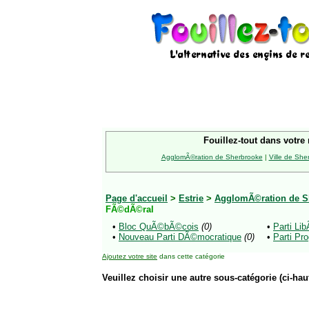
Fouillez-tout dans votre 
AgglomÃ©ration de Sherbrooke
|
Ville de She
Page d'accueil
>
Estrie
>
AgglomÃ©ration de S
FÃ©dÃ©ral
•
Bloc QuÃ©bÃ©cois
(0)
•
Parti Li
•
Nouveau Parti DÃ©mocratique
(0)
•
Parti Pr
Ajoutez votre site
dans cette catégorie
Veuillez choisir une autre sous-catégorie (ci-haut