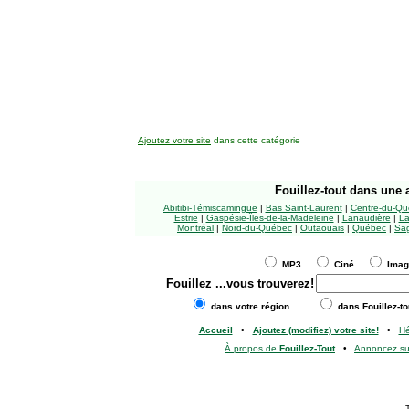
Ajoutez votre site
dans cette catégorie
Fouillez-tout
dans une a
Abitibi-Témiscamingue
|
Bas Saint-Laurent
|
Centre-du-Qu
Estrie
|
Gaspésie-Îles-de-la-Madeleine
|
Lanaudière
|
La
Montréal
|
Nord-du-Québec
|
Outaouais
|
Québec
|
Sag
MP3
Ciné
Ima
Fouillez
...vous trouverez!
dans votre région
dans Fouillez-to
Accueil
•
Ajoutez (modifiez) votre site!
•
H
À propos de
Fouillez-Tout
•
Annoncez s