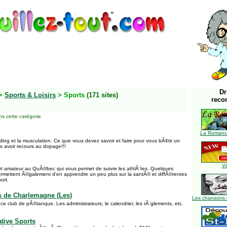
Dr
>
Sports & Loisirs
> Sports
(171 sites)
reco
s cette catégorie
La Romance
lding et la musculation. Ce que vous devez savoir et faire pour vous bÃ¢tir un
 avoir recours au dopage!!!
Vi
ort amateur au QuÃ©bec qui vous permet de suivre les athlÃ¨tes. Quelques
rmettent Ã©galement d'en apprendre un peu plus sur la santÃ© et diffÃ©rentes
ort.
s de Charlemagne (Les)
Les chansons 
e ce club de pÃ©tanque. Les administrateurs, le calendrier, les rÃ¨glements, etc.
ative Sports