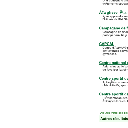
Une boutique d'art
vÃªtements streewe
Ã‡a glisse, Ã§a 
Pour apprendre ou p
l'Ã©cole de Phil Sh
Campagane de fi
Campagne de financ
participer aux 6e 
CAPCAL
Centre d'ActivitÃ
diffÃ©rentes activi
gymnases.
Centre national
Aidons les athlÃ¨t
de favoriser l'atte
Centre sportif 
ActivitÃ©s courant
rÃ©crÃ©atifs, spor
Centre sportif d
PrÃ©sentation des s
Ã©quipes locales. 
Ajoutez votre site
dan
Autres résultats