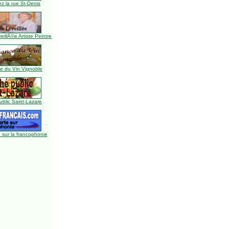
z la rue St-Denis
illÃ©e Artiste Peintre
 du Vin Vignoble
blic Saint-Lazare
 sur la francophonie