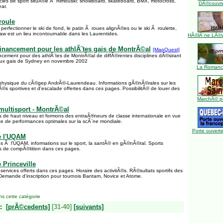
icles de sport situÃ©e Ã Rimouski: snowboard, skateboard, BMX, motocross,
DÃ©couvre
ar.
roule
erfectionner le ski de fond, le patin Ã roues alignÃ©es ou le ski Ã roulette,
aw est un lieu incontournable dans les Laurentides.
HÃ©lÃ¨ne LÃ©ve
nancement pour les athlÃ¨tes gais de MontrÃ©al
[MapQuest]
ement pour des athlÃ¨tes de MontrÃ©al de diffÃ©rentes disciplines dÃ©sirant
jeux gais de Sydney en novembre 2002
La Romance
© physique du cÃ©gep AndrÃ©-Laurendeau. Informations gÃ©nÃ©rales sur les
tÃ©s sportives et d'escalade offertes dans ces pages. PossibilitÃ© de louer des
MarchÃ© pu
 multisport - MontrÃ©al
es de haut niveau et formons des entraÃ®neurs de classe internationale en vue
inte de performances optimales sur la scÃ¨ne mondiale.
Porte ouverte
de l'UQAM
es Ã l'UQAM, informations sur le sport, la santÃ© en gÃ©nÃ©ral. Sports
ts de compÃ©tition dans ces pages.
e Princeville
ervices offerts dans ces pages. Horaire des activitÃ©s. RÃ©sultats sportifs des
Demande d'inscription pour tournois Bantam, Novice et Atome.
s cette catégorie
:
[prÃ©cedents]
[31-40]
[suivants]