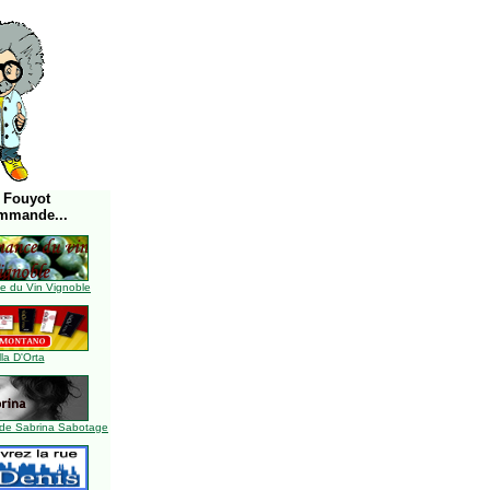
 Fouyot
mmande...
 du Vin Vignoble
lla D'Orta
de Sabrina Sabotage