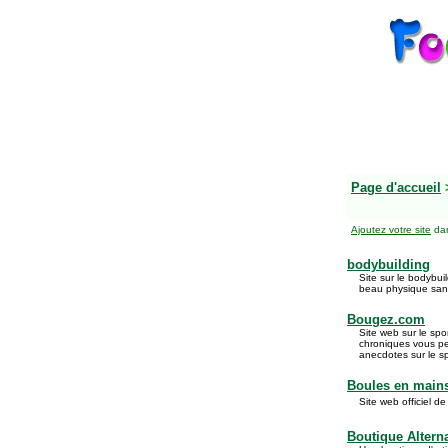
Page d'accueil
Ajoutez votre site
dan
bodybuilding
Site sur le bodybui
beau physique sans
Bougez.com
Site web sur le sp
chroniques vous pe
anecdotes sur le sp
Boules en main
Site web officiel d
Boutique Altern