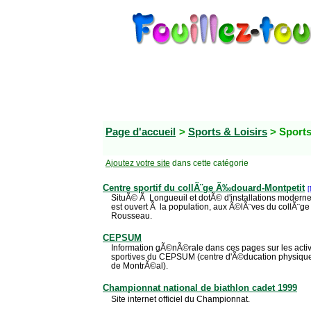
Page d'accueil
>
Sports & Loisirs
> Sport
Ajoutez votre site
dans cette catégorie
Centre sportif du collÃ¨ge Ã‰douard-Montpetit
SituÃ© Ã Longueuil et dotÃ© d'installations modernes 
est ouvert Ã la population, aux Ã©lÃ¨ves du collÃ¨ge
Rousseau.
CEPSUM
Information gÃ©nÃ©rale dans ces pages sur les activit
sportives du CEPSUM (centre d'Ã©ducation physique 
de MontrÃ©al).
Championnat national de biathlon cadet 1999
Site internet officiel du Championnat.