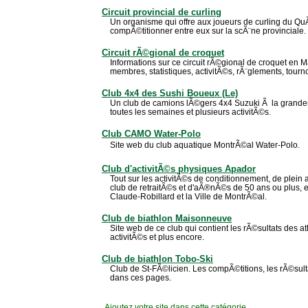
Circuit provincial de curling
Un organisme qui offre aux joueurs de curling du Qu
compÃ©titionner entre eux sur la scÃ¨ne provinciale.
Circuit rÃ©gional de croquet
Informations sur ce circuit rÃ©gional de croquet en 
membres, statistiques, activitÃ©s, rÃ¨glements, tourno
Club 4x4 des Sushi Boueux (Le)
Un club de camions lÃ©gers 4x4 Suzuki Ã la grand
toutes les semaines et plusieurs activitÃ©s.
Club CAMO Water-Polo
Site web du club aquatique MontrÃ©al Water-Polo.
Club d'activitÃ©s physiques Apador
Tout sur les activitÃ©s de conditionnement, de plein a
club de retraitÃ©s et d'aÃ®nÃ©s de 50 ans ou plus, e
Claude-Robillard et la Ville de MontrÃ©al.
Club de biathlon Maisonneuve
Site web de ce club qui contient les rÃ©sultats des at
activitÃ©s et plus encore.
Club de biathlon Tobo-Ski
Club de St-FÃ©licien. Les compÃ©titions, les rÃ©sulta
dans ces pages.
Ajoutez votre site
dans cette catégorie