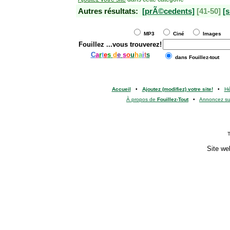
Autres résultats:
[prÃ©cedents]
[41-50]
[s
MP3
Ciné
Images
Fouillez
...vous trouverez!
C
a
r
t
e
s
d
e
s
o
u
h
a
i
t
s
dans Fouillez-tout
Accueil
•
Ajoutez (modifiez) votre site!
•
H
À propos de
Fouillez-Tout
•
Annoncez s
T
Site we