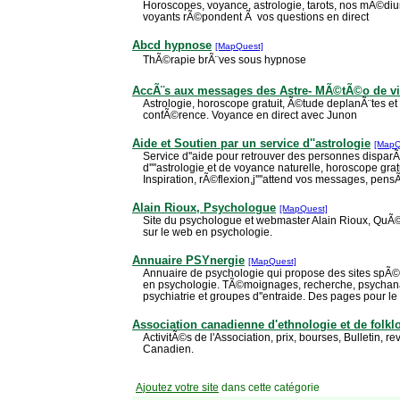
Horoscopes, voyance, astrologie, tarots, nos mÃ©diu
voyants rÃ©pondent Ã vos questions en direct
Abcd hypnose
[MapQuest]
ThÃ©rapie brÃ¨ves sous hypnose
AccÃ¨s aux messages des Astre- MÃ©tÃ©o de v
Astrologie, horoscope gratuit, Ã©tude deplanÃ¨tes et
confÃ©rence. Voyance en direct avec Junon
Aide et Soutien par un service d''astrologie
[MapQ
Service d''aide pour retrouver des personnes disparÃ
d''''astrologie et de voyance naturelle, horoscope gr
Inspiration, rÃ©flexion,j''''attend vos messages, pen
Alain Rioux, Psychologue
[MapQuest]
Site du psychologue et webmaster Alain Rioux, QuÃ
sur le web en psychologie.
Annuaire PSYnergie
[MapQuest]
Annuaire de psychologie qui propose des sites spÃ©c
en psychologie. TÃ©moignages, recherche, psychanaly
psychiatrie et groupes d''entraide. Des pages pour le p
Association canadienne d'ethnologie et de folkl
ActivitÃ©s de l'Association, prix, bourses, Bulletin, 
Canadien.
Ajoutez votre site
dans cette catégorie