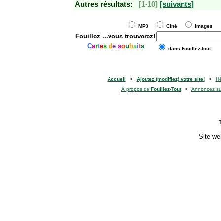
Autres résultats:
[1-10]
[suivants]
MP3
Ciné
Images
Fouillez
...vous trouverez!
C
a
r
t
e
s
d
e
s
o
u
h
a
i
t
s
dans Fouillez-tout
Accueil
•
Ajoutez (modifiez) votre site!
•
H
À propos de
Fouillez-Tout
•
Annoncez s
T
Site we