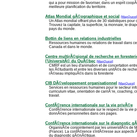
qui a pour mission de favoriser, dans un esprit coop
meilleure planification du territoire.
Atlas Mondial gÃ©ographique et social
[MapQuest
Un Atlas mondial offrant plus de 30 statistiques pou
Trouvez la capitale, la superficie, la monnaie, le dra
pays du monde.
Bottin de liens en relations industrielles
Ressources humaines ou relations de travail dans 
Canada et dans le monde.
Centre multirÃ©gional de recherche en forester
l'UniversitÃ© du QuÃ©bec
[MapQuest]
CMRF est un lieu d'animation et de concertation entr
les Ã©tudiants et entre les diverses unitÃ©s de rec
rÃ©seau impliquÃ©s dans la foresterie
CIB DÃ©veloppement organisationnel
[MapQuest]
Services en ressources humaines pour le secteur inf
curriculum vitae, orientation de carriÃ¨re, coaching,
travail.
ConfÃ©rence internationale sur la vie privÃ©e
ConfÃ©rence internationale sur le respect de la vie p
donnÃ©es personnelles dans ces pages.
ConfÃ©rence internationale sur le diagnostic 
OrganisÃ©e conjointement par les universitÃ©s de 
(France). La confÃ©rence s'intÃ©resse aux aspects Ã
du diagnostic gÃ©nÃ©tique.