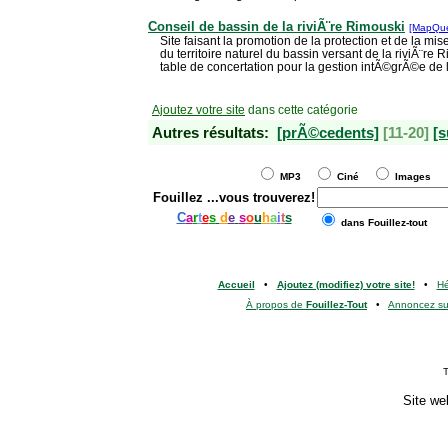
Conseil de bassin de la riviÃ¨re Rimouski
[MapQue
Site faisant la promotion de la protection et de la mi
du territoire naturel du bassin versant de la riviÃ¨re 
table de concertation pour la gestion intÃ©grÃ©e de l
Ajoutez votre site
dans cette catégorie
Autres résultats:
[prÃ©cedents]
[11-20]
[s
MP3
Ciné
Images
Fouillez
...vous trouverez!
C
a
r
t
e
s
d
e
s
o
u
h
a
i
t
s
dans Fouillez-tout
Accueil
•
Ajoutez (modifiez) votre site!
•
H
À propos de
Fouillez-Tout
•
Annoncez s
T
Site we