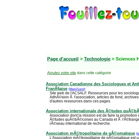
Page d'accueil
>
Technologie
> Sciences 
Ajoutez votre site
dans cette catégorie
Association Canadienne des Sociologues et An
FranÃ§aise
[MapQuest]
Site web de l'ACSALF. Ressources pour les sociologu
AdhÃ©sion Ã l'association, articles de fond, archives
d'autres ressources dans ces pages.
Association internationale des Ã©tudes quÃ©b
Association dont la mission est de faire la promotio
Ã©tudes quÃ©bÃ©coises au Canada et Ã l'Ã©tranger. 
rÃ©seau international de recherche.
Association mÃ©tropolitaine de gÃ©omatique
[
L'Association mÃ©tropolitaine de gÃ©omatique est un