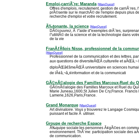
Emploi-carriÃ¨re: Maranda
[MapQuest]
Offres d'emplois, recrutement, gestion de carriÃ¨res,
prÃ©sente sur le marchÃ© de l'emploi depuis plus de 1
recherche d'emploi et votre recrutement.
Ã‰tonante, la science
[MapQuest]
DÃ©couvrez, Ã l''aide d''exemples drÃ´les, surprenant
l''utilitÃ© de la science et de la technologie dans v
de la vie
FranÃƒÂ§ois Nisse, professionnel de la communi
[MapQuest]
Professionnel de la communication et des lettres, pa
aux questions de diversiteÃŒÂ culturelle et aÃŒâ‚¬ 
diploÃŒâ€šmeÃŒÂ universitaire en sciences humaine
de lÃ¢â‚¬â„¢information et de la communicati
GÃ©nÃ©alogie des Familles Marcoux-Ruel du 
GÃ©nÃ©alogie des Familles Marcoux et Ruel du Qu
Marie Juneau,1600,St Julien De Cry,France. Francis 
Lamerie,1626,Paris,France.
Grand Monarque
[MapQuest]
Art divinatoire. Vous y trouverez le Langage Cosmique 
puissant et facile Ã utiliser.
Groupe de recherche Espace
Ã‰quipe sociale:les personnes Ã¢gÃ©es en communi
environnement. ThÃ¨me: participation sociale des 
de communication.