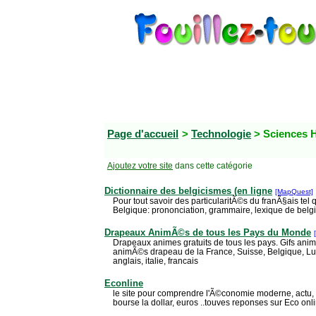
Page d'accueil
>
Technologie
> Sciences 
Ajoutez votre site
dans cette catégorie
Dictionnaire des belgicismes (en ligne
[MapQuest]
Pour tout savoir des particularitÃ©s du franÃ§ais tel qu'''''
Belgique: prononciation, grammaire, lexique de belg
Drapeaux AnimÃ©s de tous les Pays du Monde
Drapeaux animes gratuits de tous les pays. Gifs an
animÃ©s drapeau de la France, Suisse, Belgique, Lu
anglais, italie, francais
Econline
le site pour comprendre l'Ã©conomie moderne, actu, q
bourse la dollar, euros ..touves reponses sur Eco onl