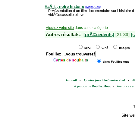
HaÃ¯ti, notre histoire
[MapQuest]
PrÃ©sentation d un film documentaire sur l histoire d
vidÃ©ocassette et livre.
Ajoutez votre site
dans cette catégorie
Autres résultats:
[prÃ©cedents]
[21-30]
[s
MP3
Ciné
Images
Fouillez
...vous trouverez!
C
a
r
t
e
s
d
e
s
o
u
h
a
i
t
s
dans Fouillez-tout
Accueil
•
Ajoutez (modifiez) votre site!
•
H
À propos de
Fouillez-Tout
•
Annoncez s
T
Site we