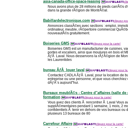
asia-canada-office-space-leasing
cli
Nous avons plus de 28 millions de pieds carrÃ©s 
dans la grande rÃ©gion de MontrÃ©al.
Babillardelectronique.com
cliquez pou
Annonces classÃ©es avec sections : emploi, immobi
ordinateur, meuble, rÃ©pertoire commercial QuÃ©b
nouveautÃ©s gratuitement.
Boiseries GMS
cliquez pour la carte!
Boiseries GMS est un manufacturier de cuisines, va
portes et escaliers, ainsi que moulures en bois e
ÃƒÂ Laval. Nous desservons la rÃƒÂ©gion de Montr
les Laurentides
bureau ÃƒÂ louer laval
cliquez pour la
Contactez CADLA ÃƒÂ Laval, pour la location de b
entreprise ou une personne, et que vous cherchiez
dÃƒÂ¨s aujourd''hui.
Bureaux meublÃ©s - Centre d''affaires (salle de
formation
cliquez pour la carte!
Vous avez des clients Ã rencontrer Ã Laval Vous a
supplÃ©mentaires pendant 1 semaine, 1 mois, 2 moi
confidentiels Ã tenir en dehors de vos bureaux ou 
plusieurs 13 bureaux de 80
Carrefour Affaire
cliquez pour la carte!