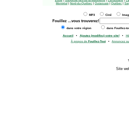
Estrie
|
Gaspésie-Îles-de-la-Madeleine
|
Lanaudière
|
La
Montréal
|
Nord-du-Québec
|
Outaouais
|
Québec
|
Sag
MP3
Ciné
Ima
Fouillez
...vous trouverez!
dans votre région
dans Fouillez-to
Accueil
•
Ajoutez (modifiez) votre site!
•
H
À propos de
Fouillez-Tout
•
Annoncez s
Site we