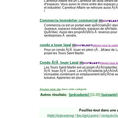
Carrefour Affaire est un Carrefour de laval offrant de
d''espaces. Vous aurez le choix entre des espaces
et industriel. Carrefour Affaire se retrouve aussi Ã
!
Commercia Immobilier commercial
Commercia.ca est un portail web spÃ©cialisÃ© dans
:bureaux, espaces industriels, espaces de dÃ©tails
QuÃ©bec. Aussi des propriÃ©tÃ©s Ã revenus pour i
sentreprises Ã vendre.
condo a louer laval
cliquez pour la carte
Pour un condo ÃƒÂ louer en plein cÃ…â€œur de Lav
projet les Tours Saint Martin.
Condo ÃƒÂ louer Laval
cliquez pour la
Les Tours Saint-Martin est un projet rÃƒÂ©sidenti
ÃƒÂ louer ÃƒÂ Laval. Les rÃƒÂ©sidents bÃƒÂ©nÃƒÂ©
incroyable combinant un emplacement idÃƒÂ©al 
luxueux. Apprenez-en plus!
Ajoutez votre site
dans cette catégorie
Autres résultats:
[précedents]
[11-20]
[suivants]
Fouillez-tout
dans une a
Abitibi-Témiscamingue
|
Bas Saint-Laurent
|
Centre-du-Qu