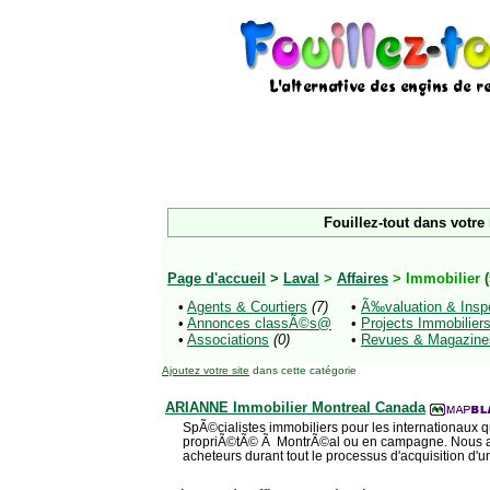
Fouillez-tout dans votre
Page d'accueil
>
Laval
>
Affaires
> Immobilier
•
Agents & Courtiers
(7)
•
Ã‰valuation & Insp
•
Annonces classÃ©s@
•
Projects Immobilier
•
Associations
(0)
•
Revues & Magazine
Ajoutez votre site
dans cette catégorie
ARIANNE Immobilier Montreal Canada
SpÃ©cialistes immobiliers pour les internationaux 
propriÃ©tÃ© Ã MontrÃ©al ou en campagne. Nous as
acheteurs durant tout le processus d'acquisition d