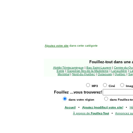
Ajoutez votre site
dans cette catégorie
Fouillez-tout
dans une a
Abitibi-Témiscamingue
|
Bas Saint-Laurent
|
Centre-du-Qu
Estrie
|
Gaspésie-Îles-de-la-Madeleine
|
Lanaudière
|
La
Montréal
|
Nord-du-Québec
|
Outaouais
|
Québec
|
Sag
MP3
Ciné
Ima
Fouillez
...vous trouverez!
dans votre région
dans Fouillez-to
Accueil
•
Ajoutez (modifiez) votre site!
•
H
À propos de
Fouillez-Tout
•
Annoncez s