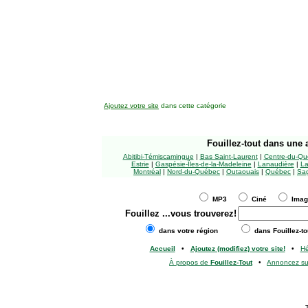
Ajoutez votre site
dans cette catégorie
Fouillez-tout
dans une a
Abitibi-Témiscamingue
|
Bas Saint-Laurent
|
Centre-du-Qu
Estrie
|
Gaspésie-Îles-de-la-Madeleine
|
Lanaudière
|
La
Montréal
|
Nord-du-Québec
|
Outaouais
|
Québec
|
Sag
MP3
Ciné
Ima
Fouillez
...vous trouverez!
dans votre région
dans Fouillez-to
Accueil
•
Ajoutez (modifiez) votre site!
•
H
À propos de
Fouillez-Tout
•
Annoncez s