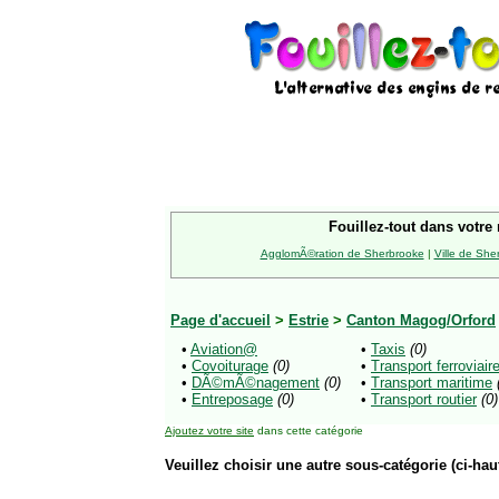
Fouillez-tout dans votre 
AgglomÃ©ration de Sherbrooke
|
Ville de She
Page d'accueil
>
Estrie
>
Canton Magog/Orford
•
Aviation@
•
Taxis
(0)
•
Covoiturage
(0)
•
Transport ferroviair
•
DÃ©mÃ©nagement
(0)
•
Transport maritime
•
Entreposage
(0)
•
Transport routier
(0)
Ajoutez votre site
dans cette catégorie
Veuillez choisir une autre sous-catégorie (ci-haut