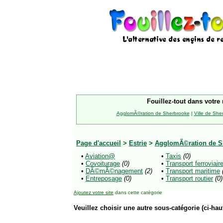
Fouillez-tout dans votre 
AgglomÃ©ration de Sherbrooke
|
Ville de She
Page d'accueil
>
Estrie
>
AgglomÃ©ration de S
•
Aviation@
•
Taxis
(0)
•
Covoiturage
(0)
•
Transport ferroviair
•
DÃ©mÃ©nagement
(2)
•
Transport maritime
•
Entreposage
(0)
•
Transport routier
(0)
Ajoutez votre site
dans cette catégorie
Veuillez choisir une autre sous-catégorie (ci-haut