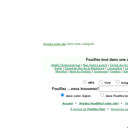
Ajoutez votre site
dans cette catégorie
Fouillez-tout
dans une a
Abitibi-Témiscamingue
|
Bas Saint-Laurent
|
Centre-du-Qu
Estrie
|
Gaspésie-Îles-de-la-Madeleine
|
Lanaudière
|
La
Montréal
|
Nord-du-Québec
|
Outaouais
|
Québec
|
Sag
MP3
Ciné
Ima
Fouillez
...vous trouverez!
dans votre région
dans Fouillez-to
Accueil
•
Ajoutez (modifiez) votre site!
•
H
À propos de
Fouillez-Tout
•
Annoncez s