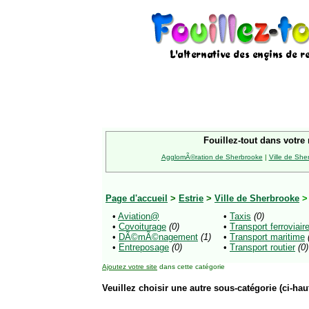
Fouillez-tout dans votre 
AgglomÃ©ration de Sherbrooke
|
Ville de She
Page d'accueil
>
Estrie
>
Ville de Sherbrooke
>
•
Aviation@
•
Taxis
(0)
•
Covoiturage
(0)
•
Transport ferroviair
•
DÃ©mÃ©nagement
(1)
•
Transport maritime
•
Entreposage
(0)
•
Transport routier
(0)
Ajoutez votre site
dans cette catégorie
Veuillez choisir une autre sous-catégorie (ci-haut