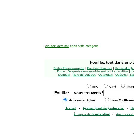
Ajoutez votre site
dans cette catégorie
Fouillez-tout
dans une a
Abitibi-Témiscamingue
|
Bas Saint-Laurent
|
Centre-du-Qu
Estrie
|
Gaspésie-Îles-de-la-Madeleine
|
Lanaudière
|
La
Montréal
|
Nord-du-Québec
|
Outaouais
|
Québec
|
Sag
MP3
Ciné
Ima
Fouillez
...vous trouverez!
dans votre région
dans Fouillez-to
Accueil
•
Ajoutez (modifiez) votre site!
•
H
À propos de
Fouillez-Tout
•
Annoncez s