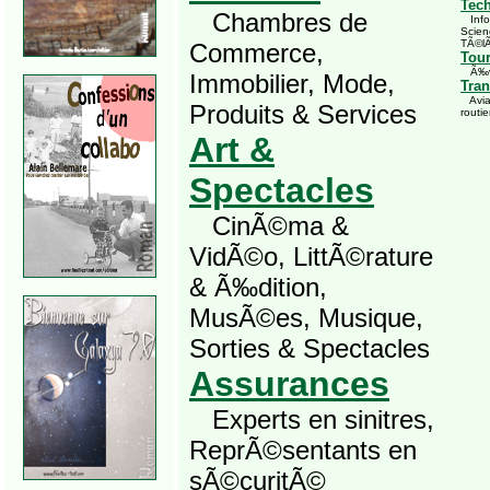
Tec
Chambres de
Infor
Scien
TÃ©l
Commerce,
Tou
Ã‰vÃ
Immobilier, Mode,
Tran
Avia
Produits & Services
routie
Art &
Spectacles
CinÃ©ma &
VidÃ©o, LittÃ©rature
& Ã‰dition,
MusÃ©es, Musique,
Sorties & Spectacles
Assurances
Experts en sinitres,
ReprÃ©sentants en
sÃ©curitÃ©