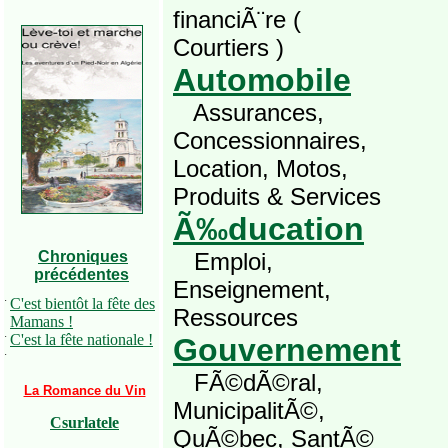
financiÃ¨re (
Courtiers )
Automobile
Assurances,
Concessionnaires,
Location, Motos,
Produits & Services
Ã‰ducation
Chroniques
Emploi,
précédentes
Enseignement,
·
C'est bientôt la fête des
Ressources
Mamans !
·
C'est la fête nationale !
Gouvernement
·
FÃ©dÃ©ral,
La Romance du Vin
MunicipalitÃ©,
Csurlatele
QuÃ©bec, SantÃ©