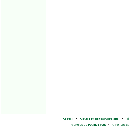
Accueil
•
Ajoutez (modifiez) votre site!
•
H
À propos de
Fouillez-Tout
•
Annoncez s