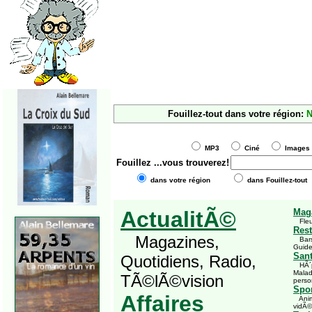
Fouillez-tout dans votre région:
N
MP3
Ciné
Imag
Fouillez
...vous trouverez!
dans votre région
dans Fouillez-tout
ActualitÃ©
Mag
Fleu
Rest
Magazines,
Bars,
Guid
San
Quotidiens, Radio,
HÃ´pi
Malad
TÃ©lÃ©vision
perso
Spor
Affaires
Anima
vidÃ©