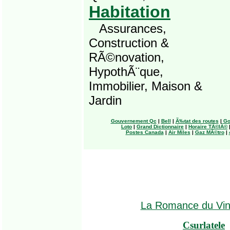
Habitation
Assurances,
Construction &
RÃ©novation,
HypothÃ¨que,
Immobilier, Maison &
Jardin
Gouvernement Qc
|
Bell
|
Ã‰tat des routes
|
Go
Loto
|
Grand Dictionnaire
|
Horaire TÃ©lÃ©
Postes Canada
|
Air Miles
|
Gaz MÃ©tro
|
La Romance du Vi
Csurlatele