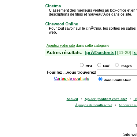
Cinetma
Classement des meilleurs ventes au box-office et en
descriptions de films et nouveautÃ©s dans ce site.
Cinewood Online
Pour tout savoir sur le cinÃ©ma, les sorties en salles e
web.
Ajoutez votre site
dans cette catégorie
Autres résultats:
[prÃ©cedents]
[11-20]
[s
MP3
Ciné
Images
Fouillez
...vous trouverez!
C
a
r
t
e
s
d
e
s
o
u
h
a
i
t
s
dans Fouillez-tout
Accueil
•
Ajoutez (modifiez) votre site!
•
H
À propos de
Fouillez-Tout
•
Annoncez s
T
Site we