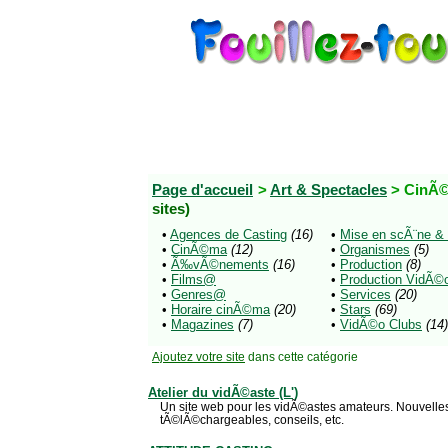
Page d'accueil
>
Art & Spectacles
> CinÃ
sites)
•
Agences de Casting
(16)
•
Mise en scÃ¨ne &
•
CinÃ©ma
(12)
•
Organismes
(5)
•
Ã‰vÃ©nements
(16)
•
Production
(8)
•
Films@
•
Production VidÃ©
•
Genres@
•
Services
(20)
•
Horaire cinÃ©ma
(20)
•
Stars
(69)
•
Magazines
(7)
•
VidÃ©o Clubs
(14)
Ajoutez votre site
dans cette catégorie
Atelier du vidÃ©aste (L')
Un site web pour les vidÃ©astes amateurs. Nouvelles,
tÃ©lÃ©chargeables, conseils, etc.