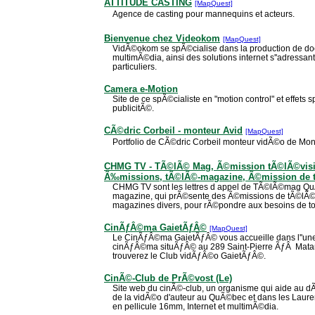
ATTITUDE CASTING
[MapQuest]
Agence de casting pour mannequins et acteurs.
Bienvenue chez Videokom
[MapQuest]
VidÃ©okom se spÃ©cialise dans la production de d
multimÃ©dia, ainsi des solutions internet s''adressan
particuliers.
Camera e-Motion
Site de ce spÃ©cialiste en "motion control" et effet
publicitÃ©.
CÃ©dric Corbeil - monteur Avid
[MapQuest]
Portfolio de CÃ©dric Corbeil monteur vidÃ©o de Mon
CHMG TV - TÃ©lÃ© Mag, Ã©mission tÃ©lÃ©vis
Ã‰missions, tÃ©lÃ©-magazine, Ã©mission de 
CHMG TV sont les lettres d appel de TÃ©lÃ©mag Qu
magazine, qui prÃ©sente des Ã©missions de tÃ©lÃ©v
magazines divers, pour rÃ©pondre aux besoins de to
CinÃƒÂ©ma GaietÃƒÂ©
[MapQuest]
Le CinÃƒÂ©ma GaietÃƒÂ© vous accueille dans l''une 
cinÃƒÂ©ma situÃƒÂ© au 289 Saint-Pierre ÃƒÂ Mata
trouverez le Club vidÃƒÂ©o GaietÃƒÂ©.
CinÃ©-Club de PrÃ©vost (Le)
Site web du cinÃ©-club, un organisme qui aide au
de la vidÃ©o d'auteur au QuÃ©bec et dans les Lauren
en pellicule 16mm, Internet et multimÃ©dia.