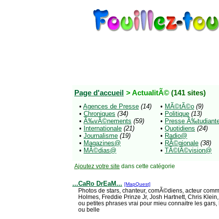
Page d'accueil
> ActualitÃ©
(141 sites)
•
Agences de Presse
(14)
•
MÃ©tÃ©o
(9)
•
Chroniques
(34)
•
Politique
(13)
•
Ã‰vÃ©nements
(59)
•
Presse Ã‰tudian
•
Internationale
(21)
•
Quotidiens
(24)
•
Journalisme
(19)
•
Radio@
•
Magazines@
•
RÃ©gionale
(38)
•
MÃ©dias@
•
TÃ©lÃ©vision@
Ajoutez votre site
dans cette catégorie
...CaRo DrEaM...
[MapQuest]
Photos de stars, chanteur, comÃ©diens, acteur comm
Holmes, Freddie Prinze Jr, Josh Hartnett, Chris Klein
ou petites phrases vrai pour mieu connaitre les gar
ou belle