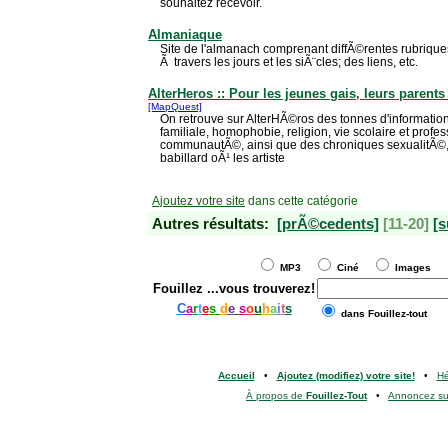
souhaitez recevoir.
Almaniaque
Site de l'almanach comprenant diffÃ©rentes rubrique
Ã travers les jours et les siÃ¨cles; des liens, etc.
AlterHeros :: Pour les jeunes gais, leurs parents
[MapQuest]
On retrouve sur AlterHÃ©ros des tonnes d'information s
familiale, homophobie, religion, vie scolaire et profes
communautÃ©, ainsi que des chroniques sexualitÃ©
babillard oÃ¹ les artiste
Ajoutez votre site
dans cette catégorie
Autres résultats:
[prÃ©cedents]
[11-20]
[s
MP3
Ciné
Images
Fouillez
...vous trouverez!
C
a
r
t
e
s
d
e
s
o
u
h
a
i
t
s
dans Fouillez-tout
Accueil
•
Ajoutez (modifiez) votre site!
•
H
À propos de
Fouillez-Tout
•
Annoncez s