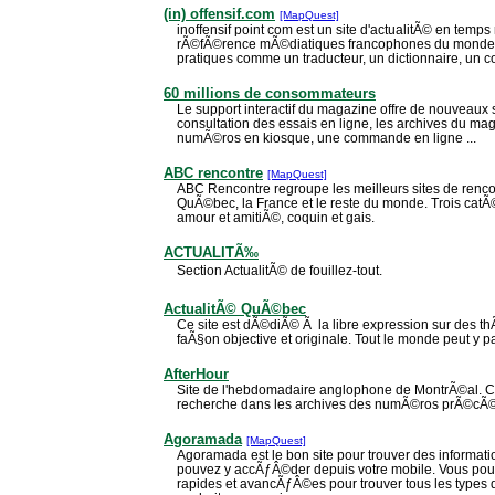
(in) offensif.com
[MapQuest]
inoffensif point com est un site d'actualitÃ© en temps 
rÃ©fÃ©rence mÃ©diatiques francophones du monde ent
pratiques comme un traducteur, un dictionnaire, un co
60 millions de consommateurs
Le support interactif du magazine offre de nouveaux s
consultation des essais en ligne, les archives du ma
numÃ©ros en kiosque, une commande en ligne ...
ABC rencontre
[MapQuest]
ABC Rencontre regroupe les meilleurs sites de renco
QuÃ©bec, la France et le reste du monde. Trois catÃ
amour et amitiÃ©, coquin et gais.
ACTUALITÃ‰
Section ActualitÃ© de fouillez-tout.
ActualitÃ© QuÃ©bec
Ce site est dÃ©diÃ© Ã la libre expression sur des th
faÃ§on objective et originale. Tout le monde peut y pa
AfterHour
Site de l'hebdomadaire anglophone de MontrÃ©al. C
recherche dans les archives des numÃ©ros prÃ©cÃ©
Agoramada
[MapQuest]
Agoramada est le bon site pour trouver des informa
pouvez y accÃƒÂ©der depuis votre mobile. Vous pou
rapides et avancÃƒÂ©es pour trouver tous les types d