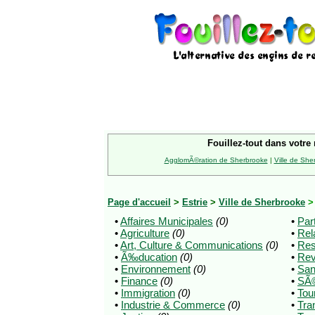
Fouillez-tout dans votre 
AgglomÃ©ration de Sherbrooke
|
Ville de She
Page d'accueil
>
Estrie
>
Ville de Sherbrooke
•
Affaires Municipales
(0)
•
Par
•
Agriculture
(0)
•
Rel
•
Art, Culture & Communications
(0)
•
Res
•
Ã‰ducation
(0)
•
Re
•
Environnement
(0)
•
San
•
Finance
(0)
•
SÃ©
•
Immigration
(0)
•
Tou
•
Industrie & Commerce
(0)
•
Tra