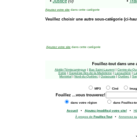
•
Justice
(0)
•
Trav
Ajoutez votre site
dans cette catégorie
Veuillez choisir une autre sous-catégorie (ci-haut
Ajoutez votre site
dans cette catégorie
Fouillez-tout
dans une a
Abitibi-Témiscamingue
|
Bas Saint-Laurent
|
Centre-du-Qu
Estrie
|
Gaspésie-Îles-de-la-Madeleine
|
Lanaudière
|
La
Montréal
|
Nord-du-Québec
|
Outaouais
|
Québec
|
Sag
MP3
Ciné
Ima
Fouillez
...vous trouverez!
dans votre région
dans Fouillez-to
Accueil
•
Ajoutez (modifiez) votre site!
•
H
À propos de
Fouillez-Tout
•
Annoncez s