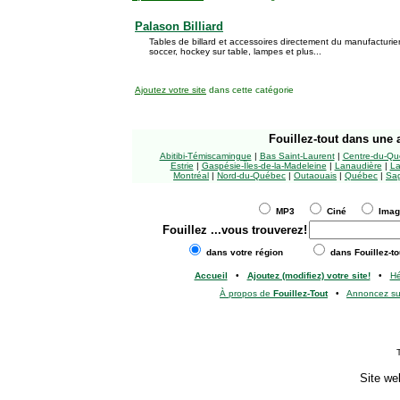
Palason Billiard
Tables de billard et accessoires directement du manufacturie
soccer, hockey sur table, lampes et plus...
Ajoutez votre site
dans cette catégorie
Fouillez-tout
dans une a
Abitibi-Témiscamingue
|
Bas Saint-Laurent
|
Centre-du-Qu
Estrie
|
Gaspésie-Îles-de-la-Madeleine
|
Lanaudière
|
La
Montréal
|
Nord-du-Québec
|
Outaouais
|
Québec
|
Sag
MP3
Ciné
Ima
Fouillez
...vous trouverez!
dans votre région
dans Fouillez-to
Accueil
•
Ajoutez (modifiez) votre site!
•
H
À propos de
Fouillez-Tout
•
Annoncez s
Site we