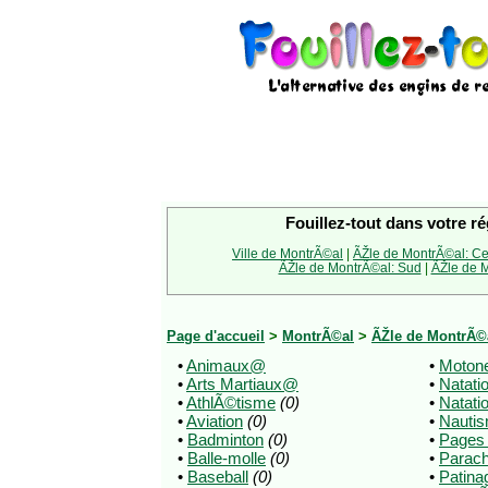
Fouillez-tout dans votre ré
Ville de MontrÃ©al
|
ÃŽle de MontrÃ©al: Ce
ÃŽle de MontrÃ©al: Sud
|
ÃŽle de M
Page d'accueil
>
MontrÃ©al
>
ÃŽle de MontrÃ©
•
Animaux@
•
Motone
•
Arts Martiaux@
•
Natati
•
AthlÃ©tisme
(0)
•
Natati
•
Aviation
(0)
•
Nauti
•
Badminton
(0)
•
Pages
•
Balle-molle
(0)
•
Parac
•
Baseball
(0)
•
Patina