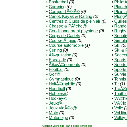
•
Basketball
(0)
•
Philat
•
Camping
(0)
•
Planch
•
Camps d'Ã©tÃ©
(0)
•
Plein a
•
Canot, Kayak & Rafting
(0)
•
Plong
•
Centres & Clubs de plein air
(0)
•
Quilles
•
Chasse & PÃªche@
•
Rando
•
Conditionnement physique
(0)
•
Rugby
•
Corps de Cadets
(0)
•
Scout
•
Course Ã pied
(0)
•
Simula
•
Course automobile
(1)
•
Ski
(0)
•
Curling
(0)
•
Ski & 
•
Ã‰quitation
(0)
•
Socce
•
Escalade
(0)
•
Sports
•
Ã‰vÃ©nements
(0)
•
Sport
•
Football
(0)
•
Sports
•
Golf@
•
Survie
•
Gymnastique
(0)
•
Tennis
•
HaltÃ©rophilie
(0)
•
Tir
(1)
•
Handball
(0)
•
TraÃ®
•
Hobbies@
•
Triathl
•
Hockey@
•
VÃ©hicl
•
Jeux@
•
VÃ©lo
•
Jeux vidÃ©o@
•
Voile
(
•
Moto
(0)
•
Vol lib
•
Motoneige
(0)
•
Volley-
Ajoutez votre site
dans cette catégorie